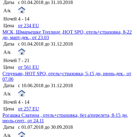
Даты
с 01.04.2018 до 31.10.2018
А/к
Ночей
4 - 14
Цена
от 234 EU
МСК, Шмарьешке Топлице ,HOT SPO, отель+страховка, 8-22
дн, март-дек., от 23.03
Даты
с 01.04.2018 до 31.12.2018
А/к
Ночей
7 - 21
Цена
от 561 EU
Струньян, HOT SPO, отель+страховка, 5-15 дн, июнь-дек., от
07.06
Даты
с 10.06.2018 до 31.12.2018
А/к
Ночей
4 - 14
Цена
от 257 EU
Рогашка Слатина , отель+страховка, без а/перелета, 8-15 дн,
июль-сент., от 24.11
Даты
с 01.07.2018 до 30.09.2018
А/к