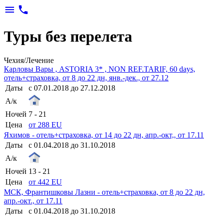
menu
phone
Туры без перелета
Чехия/Лечение
Карловы Вары , ASTORIA 3* , NON REF.TARIF, 60 days,
отель+страховка, от 8 до 22 дн, янв.-дек., от 27.12
Даты
с 07.01.2018 до 27.12.2018
А/к
Ночей
7 - 21
Цена
от 288 EU
Яхимов - отель+страховка, от 14 до 22 дн, апр.-окт,, от 17.11
Даты
с 01.04.2018 до 31.10.2018
А/к
Ночей
13 - 21
Цена
от 442 EU
МСК, Франтишковы Лазни - отель+страховка, от 8 до 22 дн,
апр.-окт., от 17.11
Даты
с 01.04.2018 до 31.10.2018