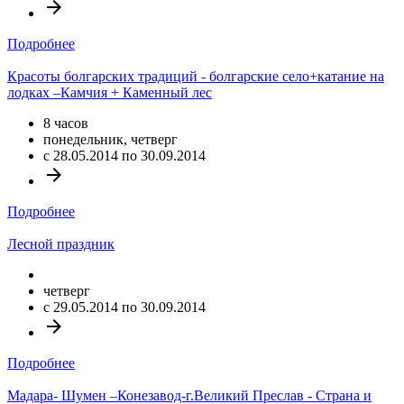
arrow_forward
Подробнее
Красоты болгарских традиций - болгарские село+катание на
лодках –Камчия + Каменный лес
8 часов
понедельник, четверг
c 28.05.2014 по 30.09.2014
arrow_forward
Подробнее
Лесной праздник
четверг
c 29.05.2014 по 30.09.2014
arrow_forward
Подробнее
Мадара- Шумен –Конезавод-г.Великий Преслав - Страна и