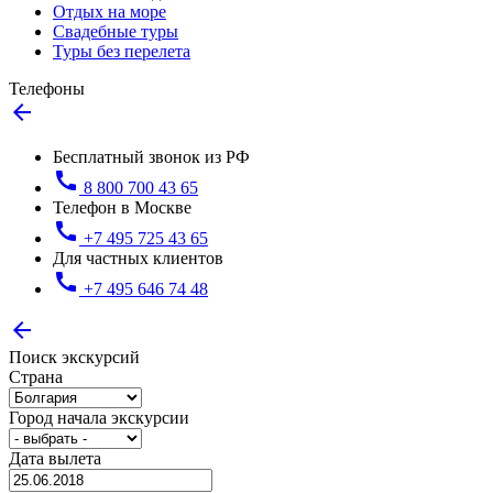
Отдых на море
Свадебные туры
Туры без перелета
Телефоны
arrow_back
Бесплатный звонок из РФ
call
8 800 700 43 65
Телефон в Москве
call
+7 495 725 43 65
Для частных клиентов
call
+7 495 646 74 48
arrow_back
Поиск экскурсий
Страна
Город начала экскурсии
Дата вылета