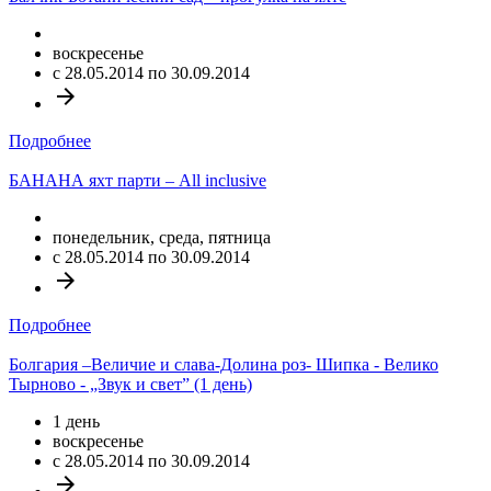
воскресенье
c 28.05.2014 по 30.09.2014
arrow_forward
Подробнее
БАНАНА яхт парти – All inclusive
понедельник, среда, пятница
c 28.05.2014 по 30.09.2014
arrow_forward
Подробнее
Болгария –Величие и слава-Долина роз- Шипка - Велико
Тырново - „Звук и свет” (1 день)
1 день
воскресенье
c 28.05.2014 по 30.09.2014
arrow_forward