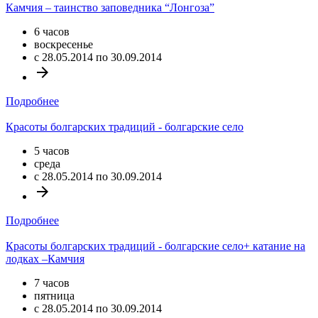
Камчия – таинство заповедника “Лонгоза”
6 часов
воскресенье
c 28.05.2014 по 30.09.2014
arrow_forward
Подробнее
Красоты болгарских традиций - болгарские село
5 часов
среда
c 28.05.2014 по 30.09.2014
arrow_forward
Подробнее
Красоты болгарских традиций - болгарские село+ катание на
лодках –Камчия
7 часов
пятница
c 28.05.2014 по 30.09.2014