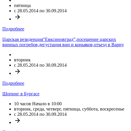
пятница
c 28.05.2014 по 30.09.2014
arrow_forward
Подробнее
Царская резиденция”Евксиновград”,посещение царских
винных погребов,дегустация вин и коньяков,отъезд в Варну
вторник
c 28.05.2014 по 30.09.2014
arrow_forward
Подробнее
Шопинг в Бургасе
10 часов Начало в 10:00
вторник, среда, четверг, пятница, суббота, воскресенье
c 28.05.2014 по 30.09.2014
arrow_forward