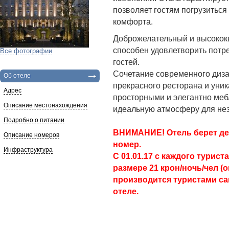
позволяет гостям погрузиться
комфорта.
Доброжелательный и высоко
способен удовлетворить потр
Все фотографии
гостей.
Сочетание современного диза
Об отеле
прекрасного ресторана и уник
Адрес
просторными и элегантно ме
Описание местонахождения
идеальную атмосферу для не
Подробно о питании
ВНИМАНИЕ! Отель берет деп
Описание номеров
номер.
Инфраструктура
С 01.01.17 с каждого турист
размере 21 крон/ночь/чел (о
производится туристами с
отеле.