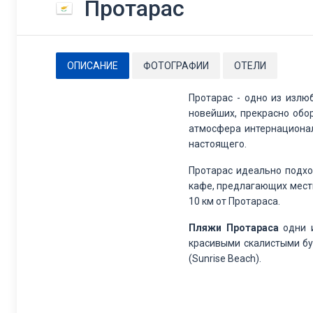
Протарас
ОПИСАНИЕ
ФОТОГРАФИИ
ОТЕЛИ
Протарас - одно из излю
новейших, прекрасно обо
атмосфера интернационал
настоящего.
Протарас идеально подх
кафе, предлагающих местн
10 км от Протараса.
Пляжи Протараса
одни и
красивыми скалистыми б
(Sunrise Beach).