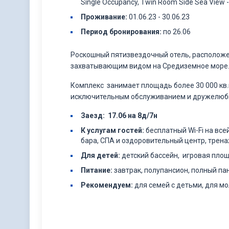
Single Occupancy, Twin Room Side Sea View -
Проживание
:
01.06.23 - 30.06.23
Период бронирования:
по 26.06
Роскошный пятизвездочный отель, расположе
захватывающим видом на Средиземное море
Комплекс занимает площадь более 30 000 кв.
исключительным обслуживанием и дружелюб
Заезд: 17.06 на 8д/7н
К услугам гостей:
бесплатный Wi-Fi на все
бара, СПА и оздоровительный центр, трен
Для детей:
детский бассейн, игровая площ
Питание:
завтрак, полупансион, полный па
Рекомендуем:
для семей с детьми, для мо