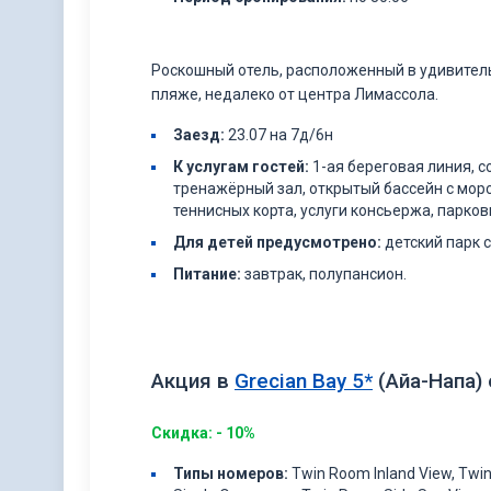
Роскошный отель, расположенный в удивител
пляже, недалеко от центра Лимассола.
Заезд:
23.07 на 7д/6н
К услугам гостей:
1-ая береговая линия, 
тренажёрный зал, открытый бассейн с мор
теннисных корта, услуги консьержа, парков
Для детей предусмотрено:
детский парк с
Питание:
завтрак, полупансион.
Акция в
Grecian Bay 5*
(Айа-Напа)
Скидка: - 10%
Типы
номеров
:
Twin Room Inland View, Twi