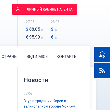
ЛИЧНЫЙ КАБИНЕТ АГЕНТА
27.06
28.06
$
88.05
$
р
р
€
95.99
€
р
р
СТРАНЫ
ВЕДИ MICE
КОНТАКТЫ
Новости
27.06
Вкус и традиции Кореи в
великолепном городе Чончжу