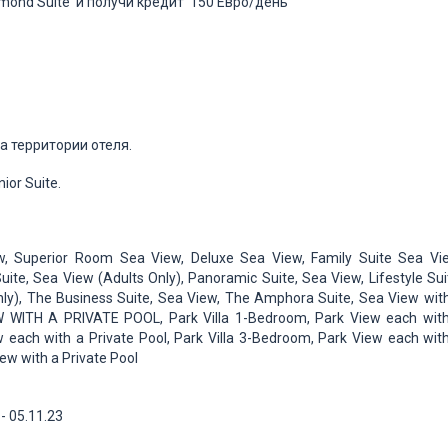
mond Suite и получи кредит 150 Евро/день
а территории отеля.
or Suite.
w, Superior Room Sea View, Deluxe Sea View, Family Suite Sea Vi
uite, Sea View (Adults Only), Panoramic Suite, Sea View, Lifestyle Sui
nly), The Business Suite, Sea View, The Amphora Suite, Sea View wit
 WITH A PRIVATE POOL, Park Villa 1-Bedroom, Park View each wit
w each with a Private Pool, Park Villa 3-Bedroom, Park View each wit
ew with a Private Pool
- 05.11.23