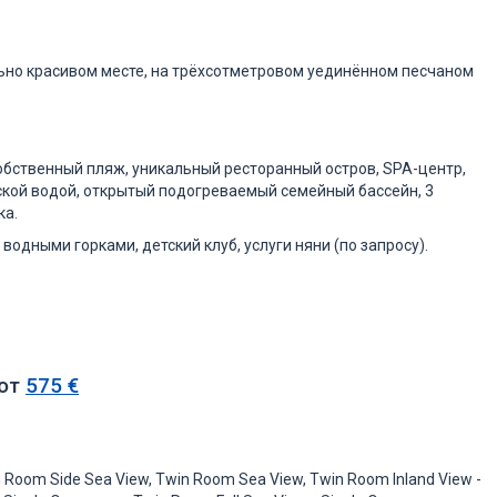
ьно красивом месте, на трёхсотметровом уединённом песчаном
собственный пляж, уникальный ресторанный остров, SPA-центр,
ской водой, открытый подогреваемый семейный бассейн, 3
ка.
 водными горками, детский клуб, услуги няни (по запросу).
 от
575 €
n Room Side Sea View, Twin Room Sea View, Twin Room Inland View -