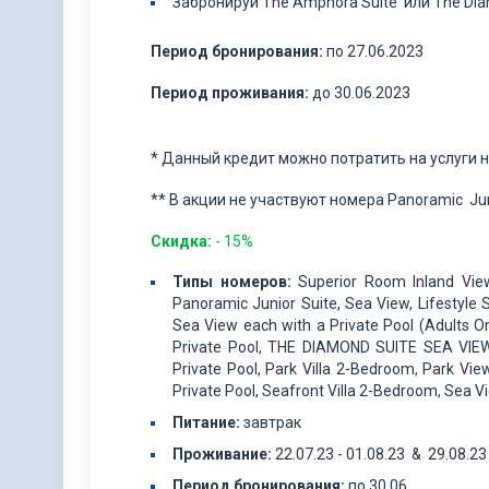
Забронируй The Amphora Suite или The Dia
Период бронирования:
по 27.06.2023
Период проживания:
до 30.06.2023
* Данный кредит можно потратить на услуги н
** В акции не участвуют номера Panoramic Juni
Скидка:
- 15%
Типы
номеров
:
Superior Room Inland Vie
Panoramic Junior Suite, Sea View, Lifestyle S
Sea View each with a Private Pool (Adults O
Private Pool, THE DIAMOND SUITE SEA VIEW
Private Pool, Park Villa 2-Bedroom, Park Vie
Private Pool, Seafront Villa 2-Bedroom, Sea Vi
Питание:
завтрак
Проживание
:
22.07.23 - 01.08.23 & 29.08.23 
Период бронирования:
по 30.06