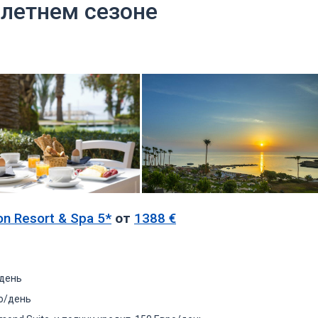
 летнем сезоне
ion Resort & Spa 5
*
от
1388 €
/день
ро/день