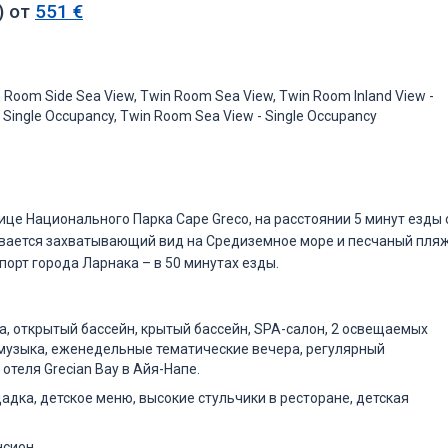
) от
551 €
n Room Side Sea View, Twin Room Sea View, Twin Room Inland View -
 Single Occupancy, Twin Room Sea View - Single Occupancy
це Национального Парка Cape Greco, на расстоянии 5 минут езды 
рывается захватывающий вид на Средиземное море и песчаный пля
порт города Ларнака – в 50 минутах езды.
ра, открытый бассейн, крытый бассейн, SPA-салон, 2 освещаемых
 музыка, еженедельные тематические вечера, регулярный
отеля Grecian Bay в Айя-Напе.
адка, детское меню, высокие стульчики в ресторане, детская
нсион