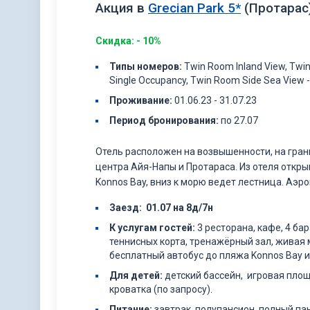
Акция в
Grecian Park 5*
(Протарас
Скидка: - 10%
Типы
номеров
:
Twin Room Inland View, Twi
Single Occupancy, Twin Room Side Sea View -
Проживание
:
01.06.23 - 31.07.23
Период бронирования:
по 27.07
Отель расположен на возвышенности, на грани
центра Айя-Напы и Протараса. Из отеля отк
Konnos Bay, вниз к морю ведет лестница. Аэро
Заезд: 01.07 на 8д/7н
К услугам гостей:
3 ресторана, кафе, 4 ба
теннисных корта, тренажёрный зал, живая
бесплатный автобус до пляжа Konnos Bay и 
Для детей:
детский бассейн, игровая площ
кроватка (по запросу).
Питание:
завтрак, полупансион, полный па