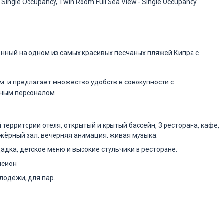
 Single Occupancy, Twin Room Full Sea View - Single Occupancy
нный на одном из самых красивых песчаных пляжей Кипра с
.
м. и предлагает множество удобств в совокупности с
ным персоналом.
й территории отеля, открытый и крытый бассейн, 3 ресторана, кафе,
ажёрный зал, вечерняя анимация, живая музыка.
адка, детское меню и высокие стульчики в ресторане.
нсион
лодёжи, для пар.