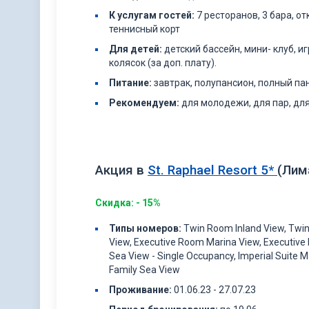
К услугам гостей:
7 ресторанов, 3 бара, о
теннисный корт
Для детей:
детский бассейн, мини- клуб, и
колясок (за доп. плату).
Питание:
завтрак, полупансион, полный па
Рекомендуем:
для молодежи, для пар, дл
Акция в
St. Raphael Resort 5*
(Лим
Скидка: - 15%
Типы
номеров
:
Twin Room Inland View, Twi
View, Executive Room Marina View, Executive
Sea View - Single Occupancy, Imperial Suite M
Family Sea View
Проживание
:
01.06.23 - 27.07.23