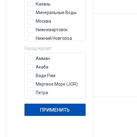
Казань
Минеральные Воды
Москва
Нижневартовск
Нижний Новгород
Пермь
Город/курорт
Самара
Амман
Сочи
Акаба
Тюмень
Вади Рам
Уфа
Мертвое Море (JOR)
Челябинск
Петра
ПРИМЕНИТЬ