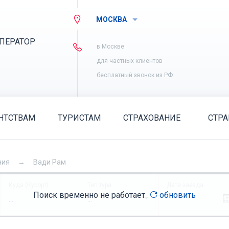
МОСКВА
ПЕРАТОР
в Москве
для частных клиентов
бесплатный звонок из РФ
НТСТВАМ
ТУРИСТАМ
СТРАХОВАНИЕ
СТР
ния
Вади Рам
Куда (Курорт)
Тип тура
Дата заезда
Поиск временно не работает
обновить
...
...