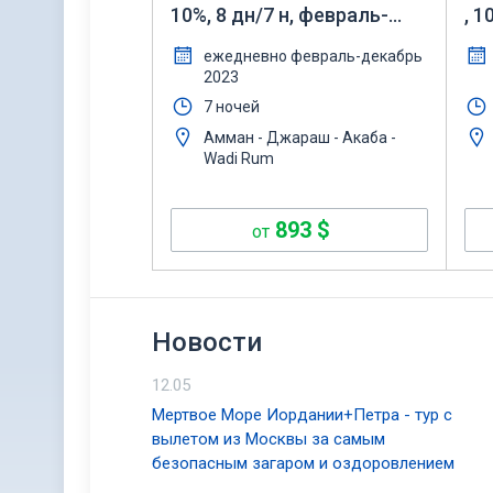
10%, 8 дн/7 н, февраль-
, 1
декабрь
де
ежедневно февраль-декабрь
2023
7 ночей
Амман - Джараш - Акаба -
Wadi Rum
893
$
от
Новости
12.05
Мертвое Море Иордании+Петра - тур с
вылетом из Москвы за самым
безопасным загаром и оздоровлением