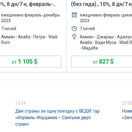
0%, 8 дн/7 н, февраль-
(без гида) , 10%, 8 дн/7 н
кабрь 2023
февраль-декабрь 2023
ежедневно февраль-декабрь
ежедневно февраль-дека
2023
2023
7 ночей
7 ночей
Амман - Акаба - Петра - Wadi
Амман - Джараш - Аджлун
Rum
Акаба - Вади Муса - Wadi 
- Мадаба
1 105
$
827
$
от
от
13.04
27.0
Две страны за одну поездку с ВЕДИ: тур
Нови
«Израиль-Иордания – Святыни двух
«Зат
стран»