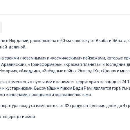
ня в Иордании, расположена в 60 км к востоку от Акабы и Эйлата,
ной долиной.
на своими «неземными» и «космическими» пейзажами, которые пр
Аравийский», «Трансформеры», «Красная планета», «Последние дн
Истории», «Аладдин», «Звёздные войны. Эпизод IX», «Дюна» и мног
ся к каменистым пустыням и занимает территорию площадью 74 18
 и кустарниками. Высочайшим пиком Вади Рам является гора Ум-
ует каньонами, провалами и возвышенностями.
мпература воздуха изменяется от 32 градусов Цельсия днём до 4 г
я ящерицы и змеи.