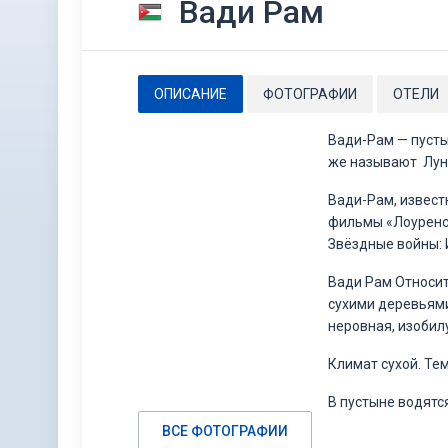
Вади Рам
ОПИСАНИЕ
ФОТОГРАФИИ
ОТЕЛИ
Вади-Рам — пусты
же называют Лун
Вади-Рам, извест
фильмы «Лоуренс 
Звёздные войны: 
Вади Рам Относит
сухими деревьями
неровная, изобил
Климат сухой. Те
В пустыне водятс
ВСЕ ФОТОГРАФИИ