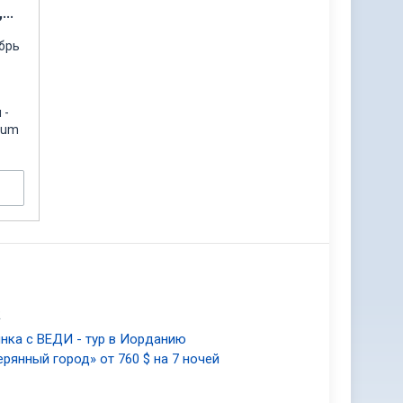
,
брь
 -
Rum
2
нка с ВЕДИ - тур в Иорданию
ерянный город» от 760 $ на 7 ночей