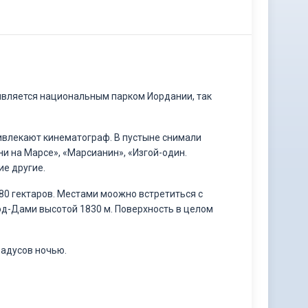
 является национальным парком Иордании, так
ивлекают кинематограф. В пустыне снимали
и на Марсе», «Марсианин», «Изгой-один.
ие другие.
0 гектаров. Местами моожно встретиться с
эд-Дами высотой 1830 м. Поверхность в целом
радусов ночью.