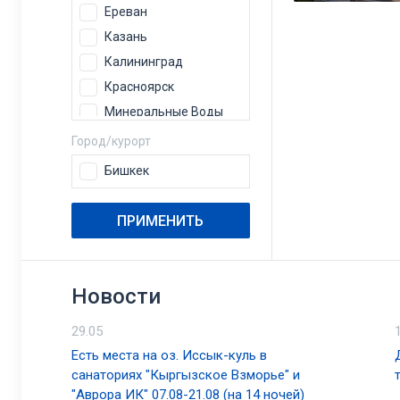
Ереван
Казань
Калининград
Красноярск
Минеральные Воды
Москва
Город/курорт
Нижневартовск
Бишкек
Нижний Новгород
Новосибирск
ПРИМЕНИТЬ
Пермь
Самара
Санкт-Петербург
Новости
Сочи
29.05
Ставрополь
Есть места на оз. Иссык-куль в
Сургут
санаториях "Кыргызское Взморье" и
Тюмень
"Аврора ИК" 07.08-21.08 (на 14 ночей)