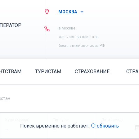
МОСКВА
ПЕРАТОР
в Москве
для частных клиентов
бесплатный звонок из РФ
НТСТВАМ
ТУРИСТАМ
СТРАХОВАНИЕ
СТР
зстан
Куда (Курорт)
Тип тура
Дата заезда
Поиск временно не работает
обновить
...
...