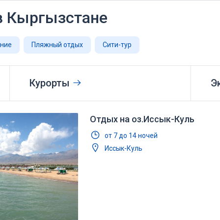
в Кыргызстане
ание
Пляжный отдых
Сити-тур
Курорты
Э
Отдых на оз.Иссык-Куль
от 7 до 14 ночей
Иссык-Куль