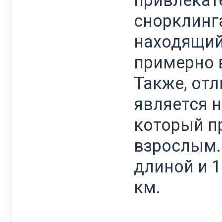
привлекат
снорклинга
находящий
примерно в
Также, от
является н
который пр
взрослым.
длиной и 
км.