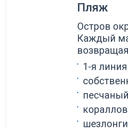
Пляж
Остров ок
Каждый ма
возвращая
1-я линия
собствен
песчаный
кораллов
шезлонги