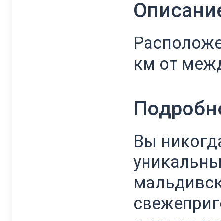
Описани
Расположен
км от межд
Подробн
Вы никогд
уникальным
мальдивск
свежеприг