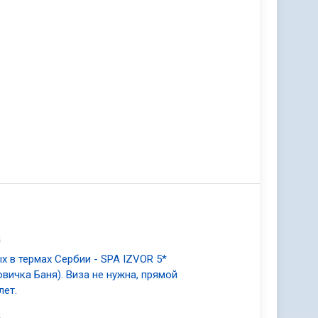
4
х в термах Сербии - SPA IZVOR 5*
овичка Баня). Виза не нужна, прямой
лет.
2