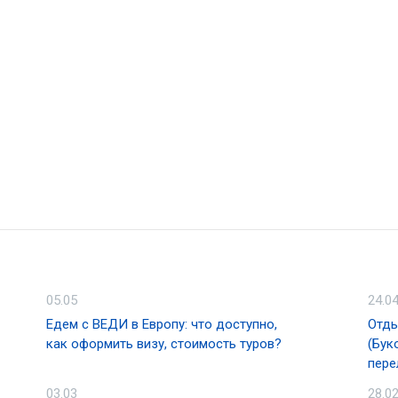
05.05
24.0
Едем с ВЕДИ в Европу: что доступно,
Отды
как оформить визу, стоимость туров?
(Бук
пере
03.03
28.0