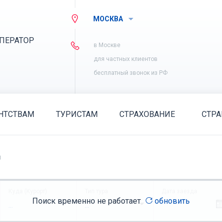
МОСКВА
ПЕРАТОР
в Москве
для частных клиентов
бесплатный звонок из РФ
НТСТВАМ
ТУРИСТАМ
СТРАХОВАНИЕ
СТР
я
Куда (Курорт)
Тип тура
Дата заезда
Поиск временно не работает
обновить
...
...