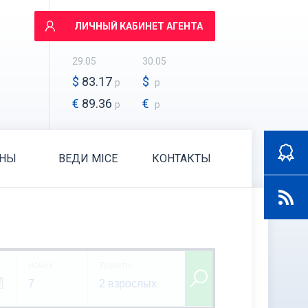
ЛИЧНЫЙ КАБИНЕТ АГЕНТА
29.05
30.05
$
83.17
$
р
р
€
89.36
€
р
р
АНЫ
ВЕДИ MICE
КОНТАКТЫ
Ночей
Туристы
7
2 взрослых