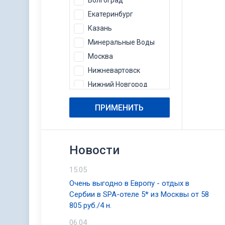
Волгоград
Екатеринбург
Казань
Минеральные Воды
Москва
Нижневартовск
Нижний Новгород
Пермь
ПРИМЕНИТЬ
Самара
Сочи
Тюмень
Новости
Уфа
Челябинск
15.05
Очень выгодно в Европу - отдых в
Сербии в SPA-отеле 5* из Москвы от 58
805 руб./4 н.
06.04