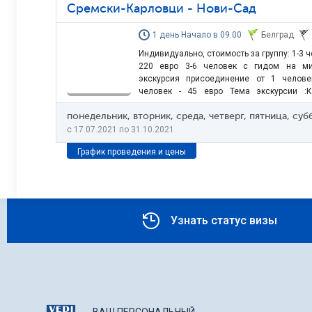
Сремски-Карловци - Нови-Сад
1 день Начало в 09.00
Белград
Индивидуально, стоимость за группу: 1-3 ч
220 евро 3-6 человек с гидом на ми
экскурсия присоединение от 1 челове
человек - 45 евро Тема экскурсии :К
наследие • Православные монастыри
понедельник, вторник, среда, четверг, пятница, су
дегустация • Крепости Посещение мон
Горе (сербский «Святой Афон»). Культурно
c 17.07.2021 по 31.10.2021
График проведения и цены
Узнать статус визы