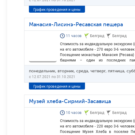
c 12.07.2021 по 31.10.2021
График проведения и цены
Манасия-Лисинэ-Ресавская пещера
11 часов
Белград
Белград
Стоимость за индвидуальную экскурсию (ц
на его автомобиле - 270 евро 3-6 человек
Посещение монастыря Манасия (Ресава)
башнями – один из последних памя
архитектуры. Манасия была воздвигн
понедельник, вторник, среда, четверг, пятница, су
Лазаревичем, сыном князя Стефана Лаз
внешний вид монастыря должен был…
c 12.07.2021 по 31.10.2021
График проведения и цены
Музей хлеба-Сирмий-Засавица
10 часов
Белград
Белград
Стоимость за индвидуальную экскурсию (ц
на его автомобиле - 220 евро 3-6 человек
Посещение Музея Хлеба в поселке Пе