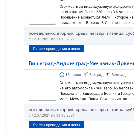
Стоимость за индвидуальную экскурсию (ц
на его автомобиле - 220 евро 3-6 человек
Посещение монастыря Лелич, которое на
недалеко от г. Валево. В Леличе первон
церковь Св. Николая Чудотворца в 
понедельник, вторник, среда, четверг, пятница, су
Велимировичем и его отцом Драгомиро
средства. Настенная живопись…
c 12.07.2021 по 31.10.2021
График проведения и цены
Вишеград-Андричград-Мечавник-Дрвен
13 часов
Белград
Белград
Стоимость за индвидуальную экскурсию (ц
на его автомобиле - 360 евро 3-6 человек
Поездка в г. Вишеград в Боснии и Герце
мост Мехмеда Паши Соколовича на р. 
ЮНЕСКО), прославленного в произвед
понедельник, вторник, среда, четверг, пятница, су
сербского писателя и лауреата Ноб
городок Андричград, туристический…
c 12.07.2021 по 31.10.2021
График проведения и цены