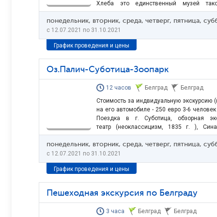
Хлеба это единственный музей так
этнографических экспонатов (орудия труд
понедельник, вторник, среда, четверг, пятница, су
обрядовых хлебов), собранных по боле
сербским художником Слободаном…
c 12.07.2021 по 31.10.2021
График проведения и цены
Оз.Палич-Суботица-Зоопарк
12 часов
Белград
Белград
Стоимость за индвидуальную экскурсию (ц
на его автомобиле - 250 евро 3-6 человек
Поездка в г. Cуботица, обзорная эк
театр (неоклассицизм, 1835 г. ), Сина
сецессия, 1910 г.), дворец Райхла (венге
понедельник, вторник, среда, четверг, пятница, су
экскурсии на озеро Палич, 
посещение зоопарка. Архитектура…
c 12.07.2021 по 31.10.2021
График проведения и цены
Пешеходная экскурсия по Белграду
3 часа
Белград
Белград