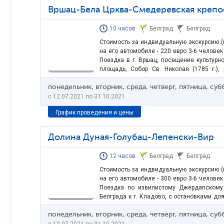
Вршац-Бела Црква-Смедеревская крепо
10 часов
Белград
Белград
Стоимость за индвидуальную экскурсию (ц
на его автомобиле - 220 евро 3-6 человек
Поездка в г. Вршац, посещение культурно
площадь, Собор Св. Николая (1785 г.),
двор» XVIII в., Римско-католический со
понедельник, вторник, среда, четверг, пятница, су
неоготики, здание городской Ратуши XVIII
центров…
c 12.07.2021 по 31.10.2021
График проведения и цены
Долина Дуная-Голубац-Лепенски-Вир
12 часов
Белград
Белград
Стоимость за индвидуальную экскурсию (ц
на его автомобиле - 300 евро 3-6 человек
Поездка по извилистому Джердапскому
Белграда к г. Кладово, с остановками д
известное место ущелья называется «Каза
понедельник, вторник, среда, четверг, пятница, су
глубокая точка Дуная (90 м) и самое у
средневековой Голубацкой…