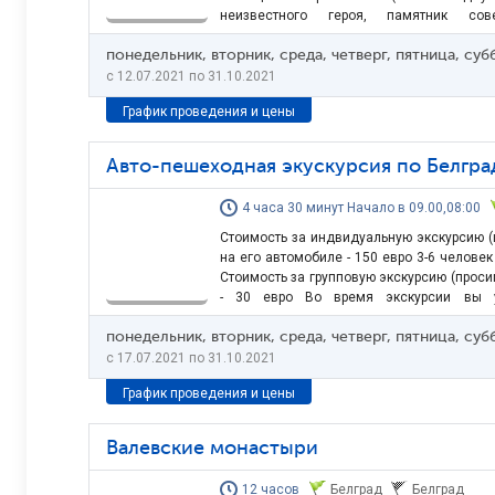
неизвестного героя, памятник со
авиакатастрофе 1964 г., телебашня со см
понедельник, вторник, среда, четверг, пятница, су
зависимости от погоды, оплата на 
парк Опленац в г. Топола для…
c 12.07.2021 по 31.10.2021
График проведения и цены
Авто-пешеходная экускурсия по Белгра
4 часа 30 минут Начало в 09.00,08:00
Стоимость за индвидуальную экскурсию (ц
на его автомобиле - 150 евро 3-6 человек
Стоимость за групповую экскурсию (проси
- 30 евро Во время экскурсии вы у
Белград:Дворец спорта «Комбанк Арена»,
понедельник, вторник, среда, четверг, пятница, су
города), Дворец «Сербия» (Здание бывш
«СИВ»), торговый…
c 17.07.2021 по 31.10.2021
График проведения и цены
Валевские монастыри
12 часов
Белград
Белград