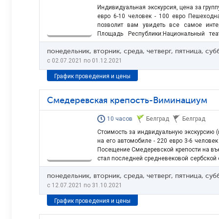
Индивидуальная экскурсия, цена за группу:
евро 6-10 человек - 100 евро Пешеходн
позволит вам увидеть все самое инте
Площадь Республики:Национальный теа
князю Михаилу Улица князя Михаила 
понедельник, вторник, среда, четверг, пятница, су
Дворец княгини Любицы Кафе «?» (самый 
Калемегдан, заложенная…
c 02.07.2021 по 01.12.2021
График проведения и цены
Смедеревская крепость-Виминациум
10 часов
Белград
Белград
Стоимость за индвидуальную экскурсию (ц
на его автомобиле - 220 евро 3-6 человек
Посещение Смедеревской крепости на въе
стал последней средневековой сербской 
веке, основателем которой был десп
понедельник, вторник, среда, четверг, пятница, су
Лазаря. Крепость, общей площадью 11 
окружена водой…
c 12.07.2021 по 31.10.2021
График проведения и цены