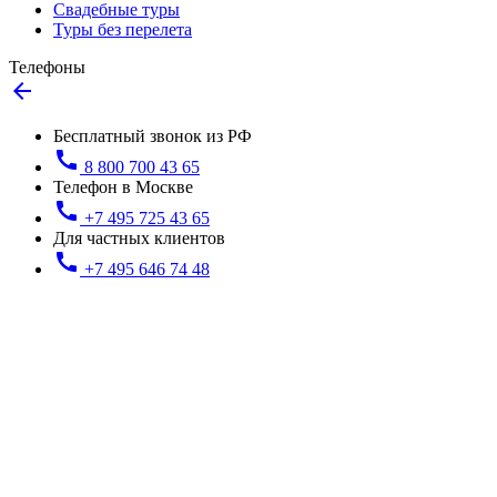
Свадебные туры
Туры без перелета
Телефоны
arrow_back
Бесплатный звонок из РФ
call
8 800 700 43 65
Телефон в Москве
call
+7 495 725 43 65
Для частных клиентов
call
+7 495 646 74 48