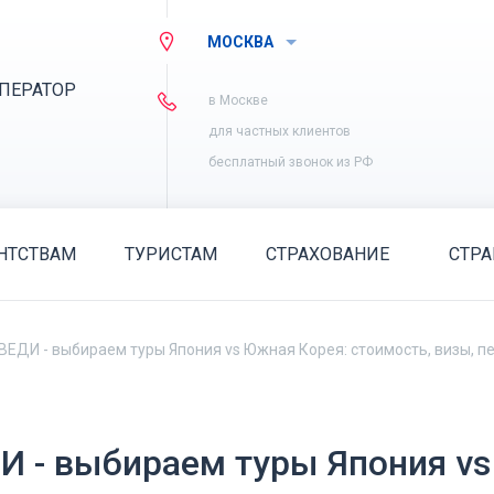
МОСКВА
ПЕРАТОР
в Москве
для частных клиентов
бесплатный звонок из РФ
НТСТВАМ
ТУРИСТАМ
СТРАХОВАНИЕ
СТР
с ВЕДИ - выбираем туры Япония vs Южная Корея: стоимость, визы, п
ДИ - выбираем туры Япония vs