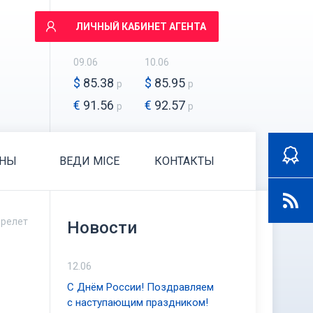
ЛИЧНЫЙ КАБИНЕТ АГЕНТА
09.06
10.06
$
85.38
$
85.95
р
р
€
91.56
€
92.57
р
р
АНЫ
ВЕДИ MICE
КОНТАКТЫ
ерелет
Новости
12.06
С Днём России! Поздравляем
с наступающим праздником!