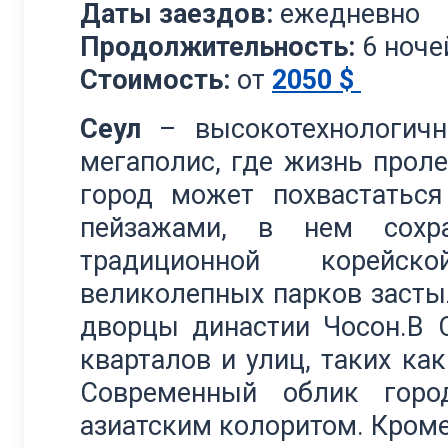
Даты заездов:
ежедневно
Продолжительность:
6 ноче
Стоимость:
от
2050
$
Сеул
– высокотехнологич
мегаполис, где жизнь прол
город может похвастаться
пейзажами, в нем сохр
традиционной корейск
великолепных парков засты
дворцы династии Чосон.В 
кварталов и улиц, таких ка
Современный облик горо
азиатским колоритом. Кроме 