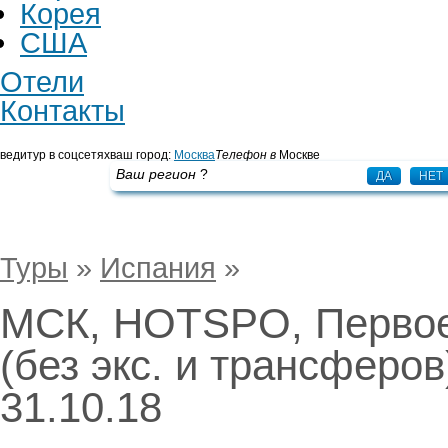
Корея
США
Отели
Контакты
ведитур в соцсетях
ваш город:
Москва
Телефон в
Москве
+7 495 725 43 65
Ваш регион
?
ДА
НЕТ
Туры
»
Испания
»
МСК, HOTSPO, Первое
(без экс. и трансферов
31.10.18