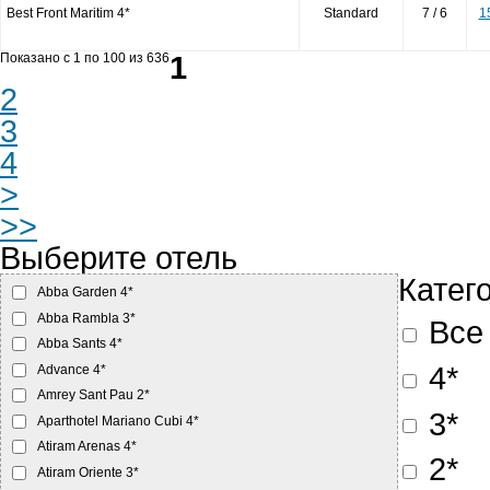
Best Front Maritim 4*
Standard
7 / 6
1
1
Показано c 1 по 100 из 636
2
3
4
>
>>
Выберите отель
Катег
Abba Garden 4*
Abba Rambla 3*
Все
Abba Sants 4*
4*
Advance 4*
Amrey Sant Pau 2*
3*
Aparthotel Mariano Cubi 4*
Atiram Arenas 4*
2*
Atiram Oriente 3*