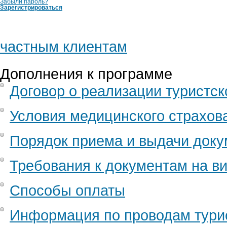
Забыли пароль?
Evenia Rossello 4*
Зарегистрироваться
Four Points by Sheraton 3*
Glories 3*
Gran Hotel La Florida 5*
частным клиентам
H10 Art Gallery 4*
H10 Casanova 4*
Дополнения к программе
Monument 5*
Nouvel 3*
Договор о реализации туристск
Ramblas 3*
The One 5*
Условия медицинского страхов
Порядок приема и выдачи доку
Требования к документам на ви
Способы оплаты
Информация по проводам тури