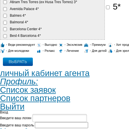
Atiram Tres Torres (ex Husa Tres Torres) 3*
5*
Avenida Palace 4*
Balmes 4*
Balmoral 4*
Barcelona Center 4*
Best 4 Barcelona 4*
Best Aranea 3*
- Веди рекомендует
- Выгодно
- Эксклюзив
- Премиум
- Хит про
Best AutoHogar 3*
- Для молодежи
- Релакс
- Лечение
- Для детей
- Для зре
Best Front Maritim 4*
ВЫБРАТЬ
Casa Fuster Monumento 5*
Claris 5*
личный кабинет агента
Condes de Barcelona 4*
Профиль:
Derby 4*
Список заявок
El Palace 5*
Список партнеров
Espana 4*
Eurohotel Diagonal Port 4*
Выйти
Eurostars Cristal Palace 4*
Вход
Eurostars Grand Marina 5*
Введите ваш логин
Evenia Rocafort 3*
Введите ваш пароль