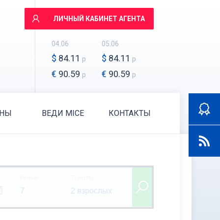
ЛИЧНЫЙ КАБИНЕТ АГЕНТА
04.06
05.06
$
84.11
$
84.11
р
р
€
90.59
€
90.59
р
р
АНЫ
ВЕДИ MICE
КОНТАКТЫ
Ночей
Туристы
7
2 взрослых