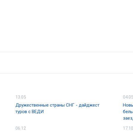
13.05
04.0
Дружественные страны СНГ - дайджест
Новы
туров с ВЕДИ
белы
заез
06.12
17.1