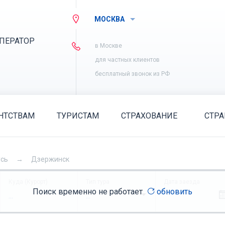
МОСКВА
ПЕРАТОР
в Москве
для частных клиентов
бесплатный звонок из РФ
НТСТВАМ
ТУРИСТАМ
СТРАХОВАНИЕ
СТР
усь
Дзержинск
Куда (Курорт)
Тип тура
Дата заезда
Поиск временно не работает
обновить
...
...