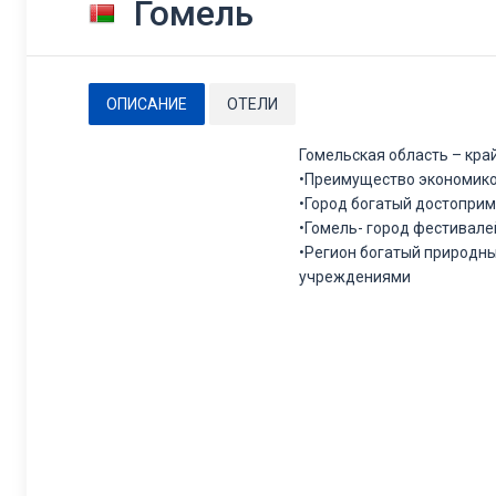
Гомель
ОПИСАНИЕ
ОТЕЛИ
Гомельская область – кра
•Преимущество экономико
•Город богатый достопри
•Гомель- город фестивале
•Регион богатый природн
учреждениями