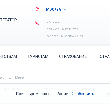
МОСКВА
ПЕРАТОР
в Москве
для частных клиентов
бесплатный звонок из РФ
НТСТВАМ
ТУРИСТАМ
СТРАХОВАНИЕ
СТР
усь
Минск
Куда (Курорт)
Тип тура
Дата заезда
Поиск временно не работает
обновить
...
...