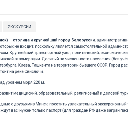
ЭКСКУРСИИ
інск) — столица и крупнейший город Белоруссии
, административ
 которых не входит, поскольку является самостоятельной админис
усом. Крупнейший транспортный узел, политический, экономически
инской агломерации. Десятый по численности населения (без учёт
тербурга, Киева, Ташкента на территории бывшего СССР. Город ра
стоит на реке Свислочи.
ад уровнем моря 220 м.
развит медициский, образовательный, религиозный и деловой тур
дные с друзьямив Минск, посетить увлекательный экскурсионный ту
 ждут вас! нужен только паспорт (для граждан РФ даже загран пас