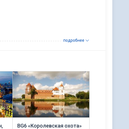
подробнее
н,
BG6 «Королевская охота»
Минск: Неделя