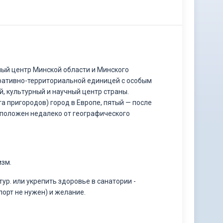
ный центр Минской области и Минского
тративно-территориальной единицей с особым
й, культурный и научный центр страны.
а пригородов) город в Европе, пятый — после
сположен недалеко от географического
изм.
р. или укрепить здоровье в санатории -
порт не нужен) и желание.