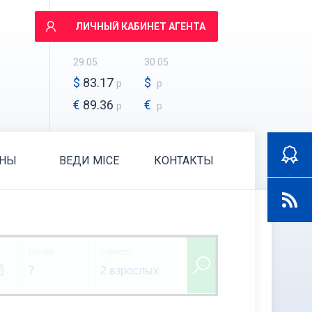
ЛИЧНЫЙ КАБИНЕТ АГЕНТА
29.05
30.05
$
83.17
$
р
р
€
89.36
€
р
р
АНЫ
ВЕДИ MICE
КОНТАКТЫ
Ночей
Туристы
7
2 взрослых