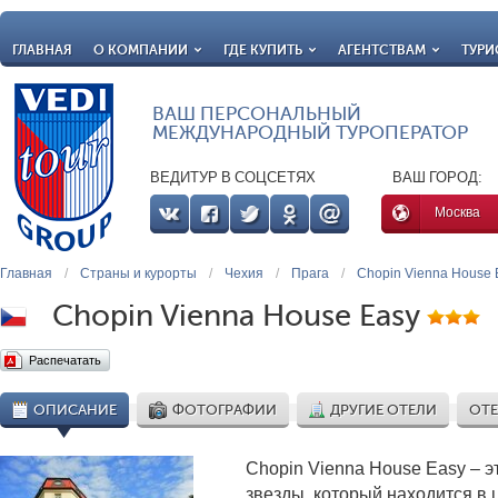
ГЛАВНАЯ
О КОМПАНИИ
ГДЕ КУПИТЬ
АГЕНТСТВАМ
ТУРИ
ВАШ ПЕРСОНАЛЬНЫЙ
МЕЖДУНАРОДНЫЙ ТУРОПЕРАТОР
ВЕДИТУР В СОЦСЕТЯХ
ВАШ ГОРОД:
Москва
Главная
/
Страны и курорты
/
Чехия
/
Прага
/
Chopin Vienna House 
Chopin Vienna House Easy
Распечатать
ОПИСАНИЕ
ФОТОГРАФИИ
ДРУГИЕ ОТЕЛИ
ОТЕ
Chopin Vienna House Easy – э
звезды, который находится в 