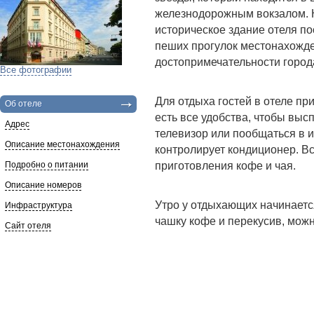
железнодорожным вокзалом. 
историческое здание отеля по
пеших прогулок местонахожден
достопримечательности город
Все фотографии
Для отдыха гостей в отеле пр
Об отеле
есть все удобства, чтобы высп
Адрес
телевизор или пообщаться в 
Описание местонахождения
контролирует кондиционер. В
Подробно о питании
приготовления кофе и чая.
Описание номеров
Утро у отдыхающих начинаетс
Инфраструктура
чашку кофе и перекусив, можн
Сайт отеля