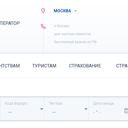
МОСКВА
ПЕРАТОР
в Москве
для частных клиентов
бесплатный звонок из РФ
НТСТВАМ
ТУРИСТАМ
СТРАХОВАНИЕ
СТР
Куда (Курорт)
Тип тура
Дата заезда
.. - ..