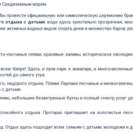
ся Средиземным морем.
бы провести официальную или символическую церемонию брак
го отдыха с детьми
: вода здесь кристально прозрачная, мн
ие активных водных видов спорта днем и множество баров, ре
сто-песчаные пляжи, красивые заливы, историческое наследи
 всем Кипре! Здесь и луна-парк и аквапарк, и многочисленны
остей до самого утра.
ого, недорого отдыха. Пляжи Ларнаки песчаные и мелкогалечн
 с детьми.
нию, небольшие безветренные бухты и полный спектр услуг д
спокойного отдыха. Протарас приглашает на золотистые песч
од. Отдых здесь подходит всем: семьям с детьми, молодежи и