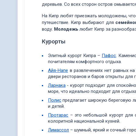
деревьев. Со всех сторон остров омывает
На Кипр любят приезжать молодожены, что
путешествие. Кипр выбирают для
семейно
воду.
Молодежь
любит Кипр за разнообраз
Курорты
Элитный курорт Кипра –
Пафос
. Камени
почитателям комфортного отдыха.
Айя-Напе
в развлечениях нет равных на
двери ресторанов и баров открыты для г
Ларнака
- курорт подходит для спокойн
море, что идеально подходит для отдыха
Полис
предлагает широкую береговую ли
и детей.
Протарас
– это небольшой курорт для 
колоритной национальной кухней.
Лимассол
– шумный, яркий и сочный гор