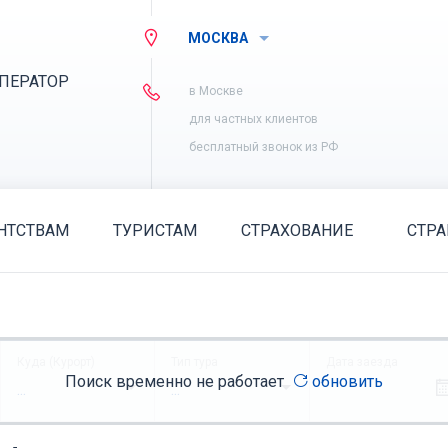
МОСКВА
ПЕРАТОР
в Москве
для частных клиентов
бесплатный звонок из РФ
НТСТВАМ
ТУРИСТАМ
СТРАХОВАНИЕ
СТР
Куда (Курорт)
Тип тура
Дата заезда
Поиск временно не работает
обновить
...
...