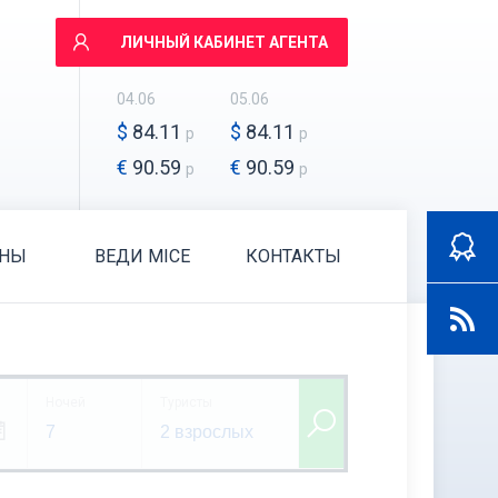
ЛИЧНЫЙ КАБИНЕТ АГЕНТА
04.06
05.06
$
84.11
$
84.11
р
р
€
90.59
€
90.59
р
р
АНЫ
ВЕДИ MICE
КОНТАКТЫ
Ночей
Туристы
7
2 взрослых