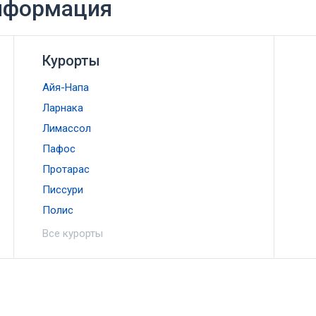
информация
Курорты
Айя-Напа
Ларнака
Лимассол
Пафос
Протарас
Писсури
Полис
Все курорты