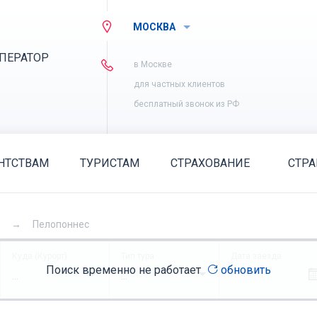
МОСКВА
ПЕРАТОР
в Москве
для частных клиентов
бесплатный звонок из РФ
НТСТВАМ
ТУРИСТАМ
СТРАХОВАНИЕ
СТР
Пелопоннес
Куда (Курорт)
Тип тура
Дата заезда
Поиск временно не работает
обновить
...
...