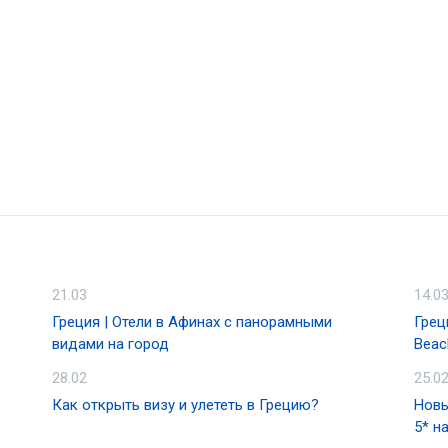
21.03
14.0
Греция | Отели в Афинах с панорамными
Грец
видами на город
Beac
28.02
25.0
Как открыть визу и улететь в Грецию?
Новы
5* н