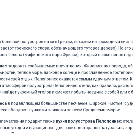
о большой полуостров на юге Греции, похожий на громадный лист 
эас (от греческого слова, обозначающего тутовое дерево). Но его
ров Пелопа (мифического царя Фригии), который позже попал под 
нес
подарят незабываемые впечатления. Живописная природа, об
ностей, теплое море, ласковое солнце и прославленное гостеприим
вести свой отдых, Пелопоннес окажется самым удачным ответом. 
 атмосферой полуострова Пелопоннес: отели, как правило, распол
и найдет укромный уголок и сможет побыть наедине с собой или с 
еса
в подавляющем большинстве песчаные, широкие, чистые, с уд
неса обладают лучшими пляжами во всем Средиземноморье.
впечатления подарит также
кухня полуострова Пелопоннес
: оте
нные угодья и выращивают для своих ресторанов натуральные про