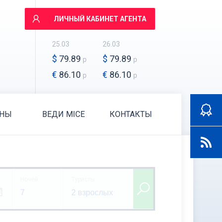
ЛИЧНЫЙ КАБИНЕТ АГЕНТА
25.03
26.03
$
79.89
$
79.89
р
р
€
86.10
€
86.10
р
р
АНЫ
ВЕДИ MICE
КОНТАКТЫ
Ночей
Туристы
7
2 взрослых