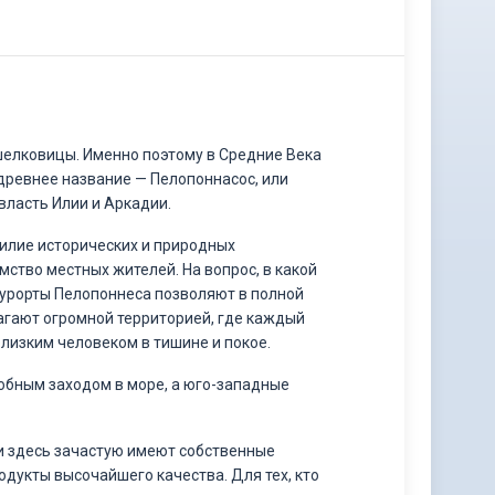
шелковицы. Именно поэтому в Средние Века
 древнее название — Пелопоннасос, или
власть Илии и Аркадии.
илие исторических и природных
ство местных жителей. На вопрос, в какой
Курорты Пелопоннеса позволяют в полной
агают огромной территорией, где каждый
близким человеком в тишине и покое.
обным заходом в море, а юго-западные
ли здесь зачастую имеют собственные
дукты высочайшего качества. Для тех, кто