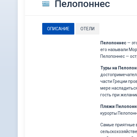
Пелопоннес
ОПИСАНИЕ
ОТЕЛИ
Пелопоннес
— эт
его называли Мор
Пелопоннес — ост
Туры на Пелопон
достопримечатель
части Греции про
мере насладиться
гость при желани
Пляжи Пелопонн
курорты Пелопон
Самые приятные 
сельскохозяйстве