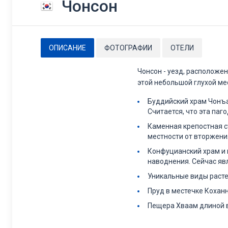
Чонсон
ОПИСАНИЕ
ФОТОГРАФИИ
ОТЕЛИ
Чонсон - уезд, расположе
этой небольшой глухой ме
Буддийский храм Чонъа
Считается, что эта паг
Каменная крепостная с
местности от вторжени
Конфуцианский храм и ш
наводнения. Сейчас яв
Уникальные виды расте
Пруд в местечке Кохан
Пещера Хваам длиной в