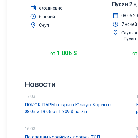
Пусан 2 н
ежедневно
Кёнджу и 
08.05.2
6 ночей
15.05.202
7 ночей
Сеул
Сеул - 
- Пусан 
1 006
$
от
от
Новости
17.03
ПОИСК ПАРЫ в туры в Южную Корею с
08.05 и 19.05 от 1 309 $ на 7 н.
16.03
По следам корейских дорам - ТОП