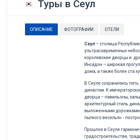
Туры в Сеул
ОПИСАНИЕ
ФОТОГРАФИИ
ОТЕЛИ
Сеул
– столица Республик
ультрасовременных небоск
королевские дворцы и дре
Инсадон – широкая прогул
дома, а также более ста 
В Сеуле сохранились пять
династии. К императорско
дворца – павильоны, залы
архитектурный стиль дина
выложенными дорожками и
пылкого веселья» - постр
Прошлое в Сеуле гармоничн
градостроительстве, трад