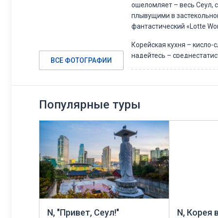
ошеломляет – весь Сеул, с
плывущими в застекольной
фантастический «Lotte Wor
Корейская кухня – кисло-с
надейтесь – среднестатист
ВСЕ ФОТОГРАФИИ
тысячу и один вид кимчи 
орбиту, пока им не приду
жиров и обработки, максим
быстро поедается. Потому
Популярные туры
Привезти из Кореи можно 
украшения из нефрита, ки
N, "Привет, Сеул!"
N, Корея в