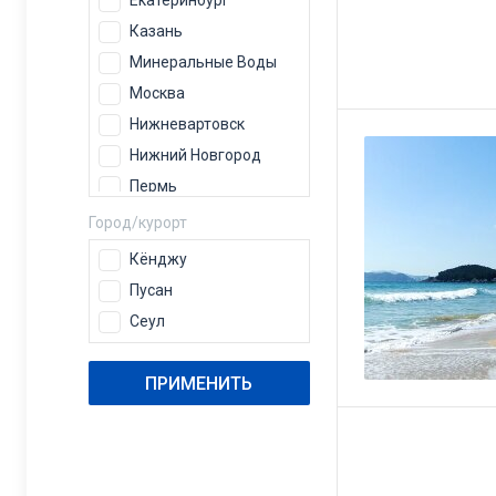
Екатеринбург
Казань
Минеральные Воды
Москва
Нижневартовск
Нижний Новгород
Пермь
Самара
Город/курорт
Сочи
Кёнджу
Тюмень
Пусан
Уфа
Сеул
Челябинск
ПРИМЕНИТЬ