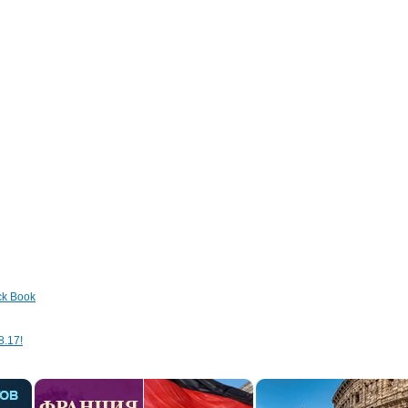
ck Book
8.17!