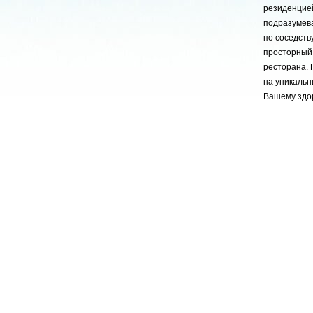
резиденцией
подразумева
по соседств
просторный 
ресторана. 
на уникальн
Вашему здо