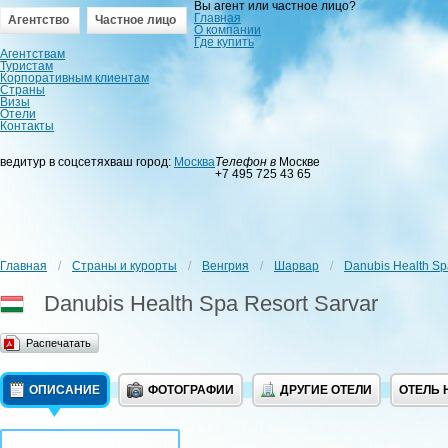
Вы агент или частное лицо?
Главная
Агентство
Частное лицо
О компании
Где купить
Агентствам
Туристам
Корпоративным клиентам
Страны
Визы
Отели
Контакты
ведитур в соцсетях
ваш город:
Москва
Телефон в
Москве
+7 495 725 43 65
Главная
/
Страны и курорты
/
Венгрия
/
Шарвар
/
Danubis Health Sp
Danubis Health Spa Resort Sarvar
Распечатать
ОПИСАНИЕ
ФОТОГРАФИИ
ДРУГИЕ ОТЕЛИ
ОТЕЛЬ 