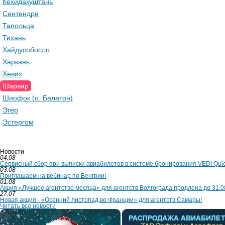
Кехидакуштань
Сентендре
Тапольца
Тихань
Хайдусобосло
Харкань
Хевиз
Шарвар
Шиофок (о. Балатон)
Эгер
Эстергом
Новости
04.08
Сервисный сбор при выписки авиабилетов в системе бронирования VEDI Qui
03.08
Приглашаем на вебинар по Венгрии!
01.08
Акция «Лучшее агентство месяца» для агентств Волгограда продлена до 31.0
27.07
Новая акция - «Осенний листопад во Франции» для агентств Самары!
Читать все новости