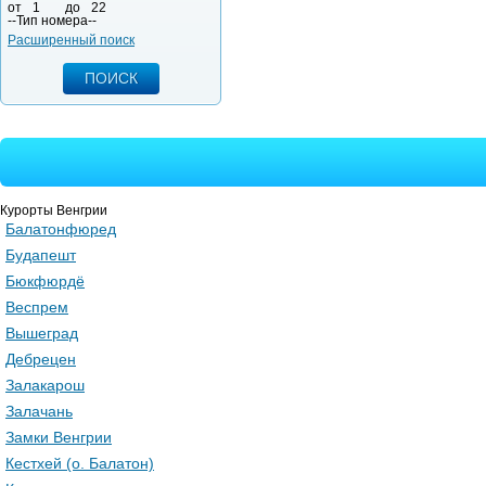
от
1
до
22
--Тип номера--
Расширенный поиск
Курорты Венгрии
Балатонфюред
Будапешт
Бюкфюрдё
Веспрем
Вышеград
Дебрецен
Залакарош
Залачань
Замки Венгрии
Кестхей (о. Балатон)