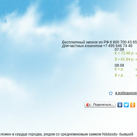
Бесплатный звонок
из РФ
8 800 700 43 65
Для
частных
клиентов
+7 495 646 74 48
07.08
€
= 73.48 р.
$
= 61.84 р.
08.08
€
= р.
$
= р.
в избранное
Поделиться…
ложен в сердце городка, рядом со средневековым замком Nádasdy- бывшей