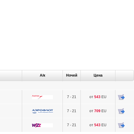
А/к
Ночей
Цена
7 - 21
от
543
EU
7 - 21
от
709
EU
7 - 21
от
543
EU