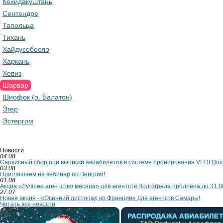
Кехидакуштань
Сентендре
Тапольца
Тихань
Хайдусобосло
Харкань
Хевиз
Шарвар
Шиофок (о. Балатон)
Эгер
Эстергом
Новости
04.08
Сервисный сбор при выписки авиабилетов в системе бронирования VEDI Qui
03.08
Приглашаем на вебинар по Венгрии!
01.08
Акция «Лучшее агентство месяца» для агентств Волгограда продлена до 31.0
27.07
Новая акция - «Осенний листопад во Франции» для агентств Самары!
Читать все новости