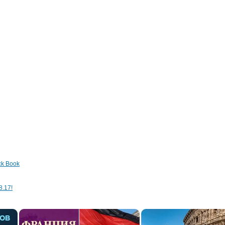
ck Book
8.17!