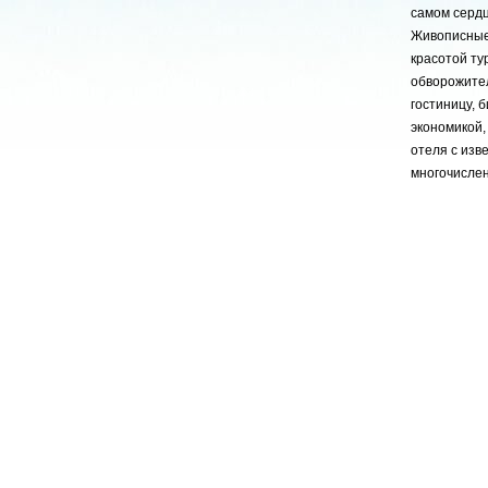
самом сердц
Живописные 
красотой ту
обворожител
гостиницу, 
экономикой,
отеля с изв
многочислен