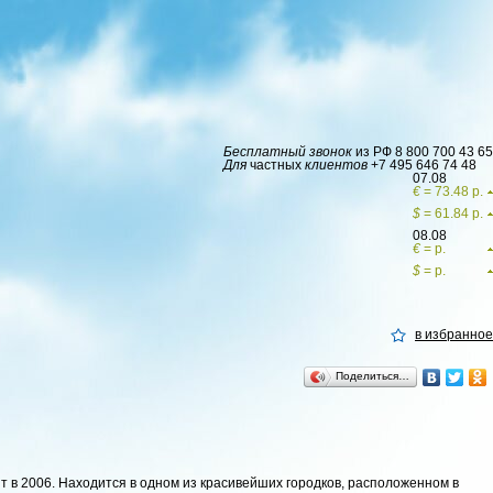
Бесплатный звонок
из РФ
8 800 700 43 65
Для
частных
клиентов
+7 495 646 74 48
07.08
€
= 73.48 р.
$
= 61.84 р.
08.08
€
= р.
$
= р.
в избранное
Поделиться…
т в 2006. Находится в одном из красивейших городков, расположенном в