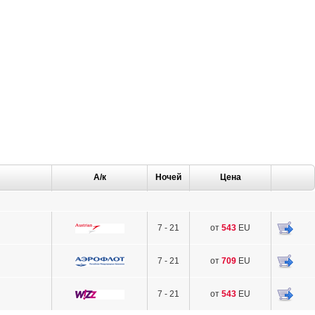
А/к
Ночей
Цена
7 - 21
от
543
EU
7 - 21
от
709
EU
7 - 21
от
543
EU