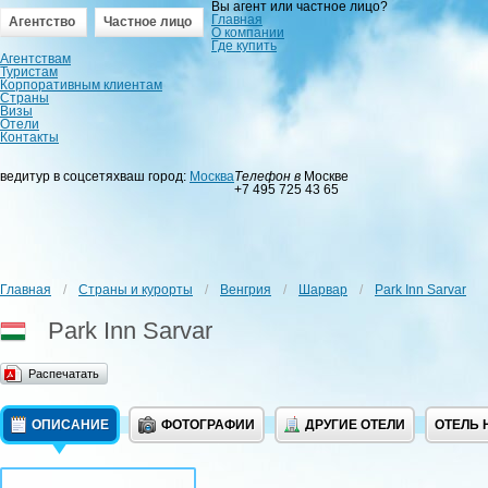
Вы агент или частное лицо?
Главная
Агентство
Частное лицо
О компании
Где купить
Агентствам
Туристам
Корпоративным клиентам
Страны
Визы
Отели
Контакты
ведитур в соцсетях
ваш город:
Москва
Телефон в
Москве
+7 495 725 43 65
Главная
/
Страны и курорты
/
Венгрия
/
Шарвар
/
Park Inn Sarvar
Park Inn Sarvar
Распечатать
ОПИСАНИЕ
ФОТОГРАФИИ
ДРУГИЕ ОТЕЛИ
ОТЕЛЬ 