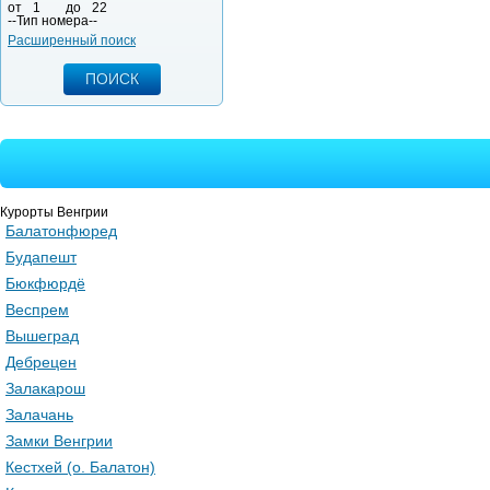
от
1
до
22
--Тип номера--
Расширенный поиск
Курорты Венгрии
Балатонфюред
Будапешт
Бюкфюрдё
Веспрем
Вышеград
Дебрецен
Залакарош
Залачань
Замки Венгрии
Кестхей (о. Балатон)