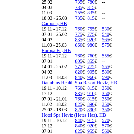
25.02
735
€
780
€
--
04.03
735
€
815
€
--
11.03
755
€
835
€
--
18.03 - 25.03
735
€
815
€
--
Carbona, HB
19.11 - 17.12
760
€
755
€
530
€
07.01 - 25.02
775
€
775
€
540
€
04.03
835
€
920
€
565
€
11.03 - 25.03
860
€
980
€
575
€
Europa Fit, HB
19.11 - 17.12
760
€
760
€
555
€
07.01
805
€
855
€
--
14.01 - 25.02
775
€
775
€
555
€
04.03
820
€
905
€
580
€
11.03 - 18.03
840
€
960
€
590
€
Danubius Health Spa Resort Heviz, HB
19.11 - 10.12
760
€
815
€
350
€
17.12
835
€
910
€
350
€
07.01 - 21.01
760
€
815
€
350
€
11.02 - 18.02
825
€
890
€
350
€
25.02 - 18.03
820
€
890
€
350
€
Hotel Spa Heviz (Hetes Haz), HB
19.11 - 10.12
840
€
915
€
570
€
17.12
840
€
920
€
570
€
07.01
825
€
955
€
560
€