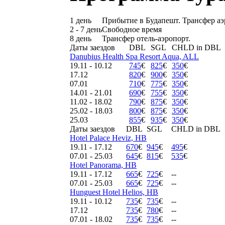
1 день
Прибытие в Будапешт. Трансфер аэр
2 - 7 день
Свободное время
8 день
Трансфер отель-аэропорт.
Даты заездов
DBL
SGL
CHLD in DBL
Danubius Health Spa Resort Aqua, ALL
19.11 - 10.12
745
€
825
€
350
€
17.12
820
€
900
€
350
€
07.01
710
€
775
€
350
€
14.01 - 21.01
690
€
755
€
350
€
11.02 - 18.02
790
€
875
€
350
€
25.02 - 18.03
800
€
875
€
350
€
25.03
855
€
935
€
350
€
Даты заездов
DBL
SGL
CHLD in DBL
Hotel Palace Heviz, HB
19.11 - 17.12
670
€
945
€
495
€
07.01 - 25.03
645
€
815
€
535
€
Hotel Panorama, HB
19.11 - 17.12
665
€
725
€
--
07.01 - 25.03
665
€
725
€
--
Hunguest Hotel Helios, HB
19.11 - 10.12
735
€
735
€
--
17.12
735
€
780
€
--
07.01 - 18.02
735
€
735
€
--