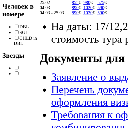
25.02
855
€
980
€
575
€
Человек в
04.03
890
€
1020
€
590
€
номере
04.03 - 25.03
890
€
1020
€
590
€
На даты: 17/12,2
DBL
SGL
стоимость тура 
CHLD in
DBL
Документы для 
Звезды
Заявление о выд
Перечень докум
оформления виз
Требования к о
комбинированны