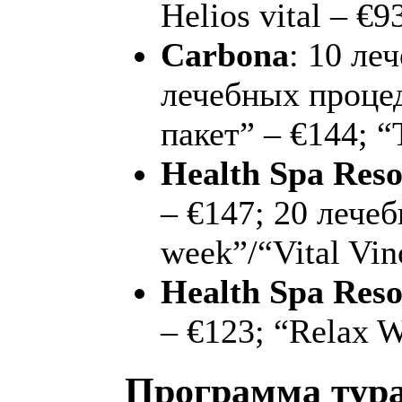
Helios vital – €9
Carbona
: 10 ле
лечебных процед
пакет” – €144; “
Health Spa Reso
– €147; 20 лече
week”/“Vital Vin
Health Spa Res
– €123; “Relax 
Программа тура