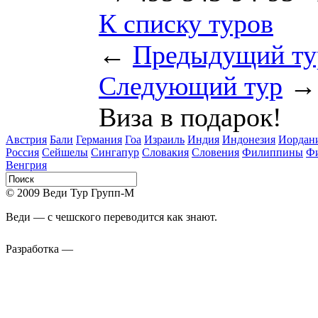
К списку туров
←
Предыдущий ту
Следующий тур
→
Виза в подарок!
Австрия
Бали
Германия
Гоа
Израиль
Индия
Индонезия
Иордан
Россия
Сейшелы
Сингапур
Словакия
Словения
Филиппины
Ф
Венгрия
© 2009 Веди Тур Групп-М
Веди — с чешского переводится как знают.
Разработка —