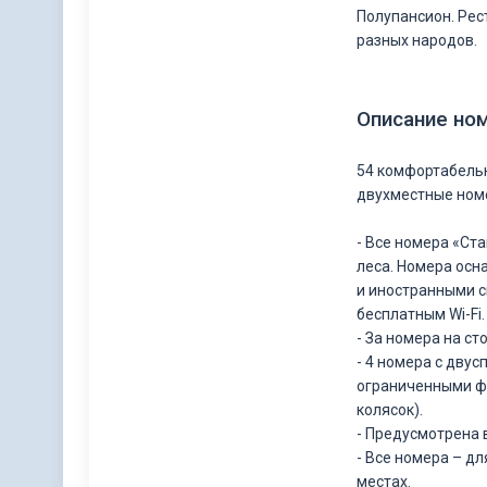
Полупансион. Рес
разных народов.
Описание но
54 комфортабельн
двухместные номе
- Все номера «Ст
леса. Номера ос
и иностранными 
бесплатным Wi-Fi.
- За номера на с
- 4 номера с дву
ограниченными ф
колясок).
- Предусмотрена
- Все номера – д
местах.