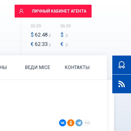
ЛИЧНЫЙ КАБИНЕТ АГЕНТА
05.09
06.09
$
62.48
$
р
р
€
62.33
€
р
р
АНЫ
ВЕДИ MICE
КОНТАКТЫ