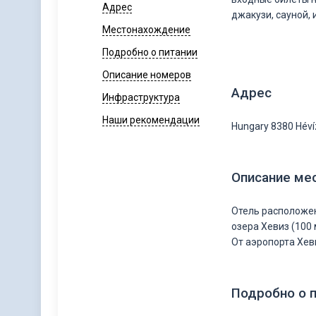
Адрес
джакузи, сауной, 
Местонахождение
Подробно о питании
Описание номеров
Адрес
Инфраструктура
Наши рекомендации
Hungary 8380 Hévíz
Описание ме
Отель расположен
озера Хевиз (100
От аэропорта Хеви
Подробно о 