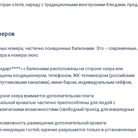
торан отеля, наряду с традиционными венгерскими блюдами, пре
меров
ых номера, частично оснащенных балконами. Это – современные
ра и номера-люкс.
андарт****» с балконами расположены на стороне озера или
нащены кондиционером, телефоном, ЖК-телевизором (российским
спутниковыми каналами), мини-баром, индивидуальным сейфом,
тороне озера взимается дополнительная плата.
спальной кроватью частично приспособлены для людей с
изическими возможностями (свободный проезд для инвалидных
 возможность размещения дополнительной кровати.
ля некурящих гостей; курение разрешается только в установленных