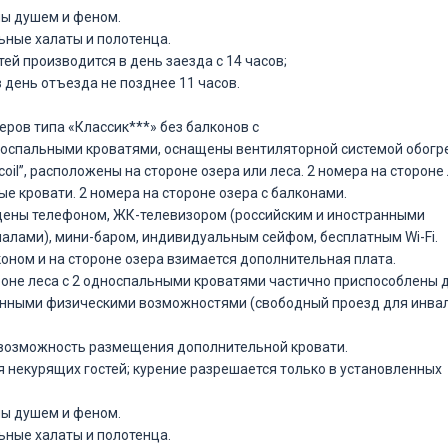
ны душем и феном.
льные халаты и полотенца.
тей производится в день заезда с 14 часов;
 день отъезда не позднее 11 часов.
ров типа «Классик***» без балконов с
оспальными кроватями, оснащены вентиляторной системой обогр
oil”, расположены на стороне озера или леса. 2 номера на стороне
е кровати. 2 номера на стороне озера с балконами.
щены телефоном, ЖК-телевизором (российским и иностранными
алами), мини-баром, индивидуальным сейфом, бесплатным Wi-Fi.
лконом и на стороне озера взимается дополнительная плата.
ороне леса с 2 односпальными кроватями частично приспособлены 
енными физическими возможностями (свободный проезд для инва
 возможность размещения дополнительной кровати.
ля некурящих гостей; курение разрешается только в установленных
ны душем и феном.
льные халаты и полотенца.