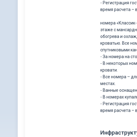
- Регистрация гос
время расчета – в
номера «Классик
этаже с мансардн
обогрева и охлажд
кроватью. Все но
спутниковыми кан
- За номера на с
- В некоторых но
кровати.
- Все номера – д
местах.
- Ванные оснаще
- В номерах купа
- Регистрация гос
время расчета – в
Инфраструкт