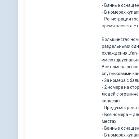
- Ванные оснаще
- В номерах купа
- Регистрация гос
время расчета – в
Большинство номе
раздельными одн
охлаждения „fan-c
имеют двуспальны
Все номера осна
спутниковыми кан
- За номера с ба
- 2 номера на ст
людей с огранич
колясок).
- Предусмотрена
- Все номера – д
местах.
- Ванные оснаще
- В номерах купа