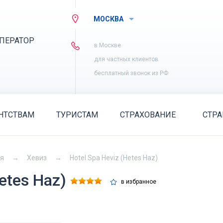
МОСКВА
ПЕРАТОР
в Москве
для частных клиентов
бесплатный звонок из РФ
НТСТВАМ
ТУРИСТАМ
СТРАХОВАНИЕ
СТР
ия
Хевиз
Hotel Spa Heviz (Hetes Haz)
Hetes Haz)
в избранное