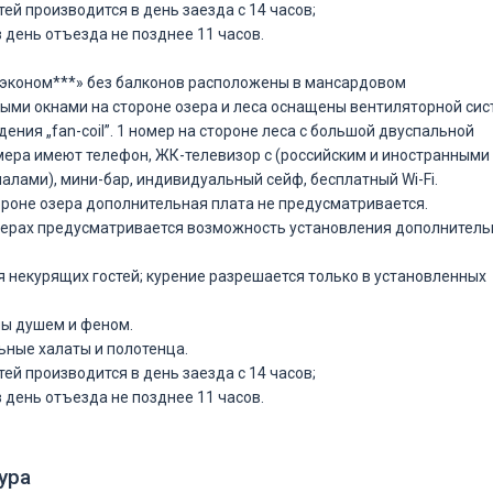
тей производится в день заезда с 14 часов;
 день отъезда не позднее 11 часов.
-эконом***» без балконов расположены в мансардовом
ыми окнами на стороне озера и леса оснащены вентиляторной си
ения „fan-сoil”. 1 номер на стороне леса с большой двуспальной
мера имеют телефон, ЖК-телевизор с (российским и иностранными
алами), мини-бар, индивидуальный сейф, бесплатный Wi-Fi.
тороне озера дополнительная плата не предусматривается.
мерах предусматривается возможность установления дополнитель
ля некурящих гостей; курение разрешается только в установленных
ны душем и феном.
льные халаты и полотенца.
тей производится в день заезда с 14 часов;
 день отъезда не позднее 11 часов.
ура