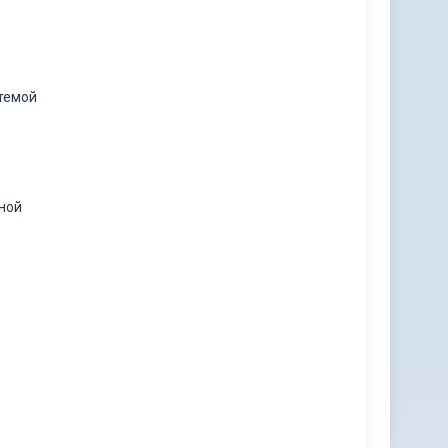
стемой
ной