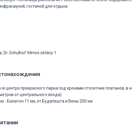
инфрасауной, гостиной для отдыха.
, Dr. Schulhof Vilmos sétány 1.
стонахождения
 в центре прекрасного парка под кронами столетних платанов, в 
 метров от центрального входа).
з - Балатон 11 км, от Будапешта и Вены 200 км.
питании