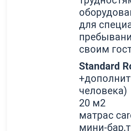
трудностя
оборудова
для специа
пребывани
своим гос
Standard 
+дополните
человека)
20 м2
матрас car
мини-бар,