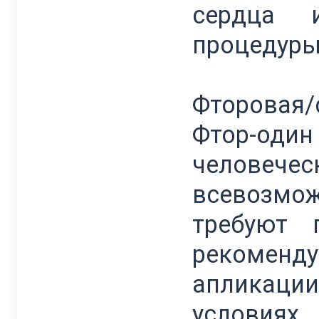
сердца 
процедуры
Фторовая/
Фтор-один
человеч
всевозмо
требуют 
рекоменд
апликации
условиях