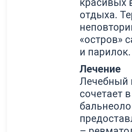
красивых 
отдыха. Т
неповтори
«остров» с
и парилок.
Лечение
Лечебный к
сочетает в
бальнеоло
предостав
– ревмато