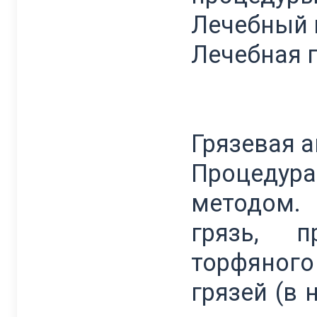
Лечебный
Лечебная 
Грязевая 
Процедур
методом.
грязь, п
торфяного
грязей (в