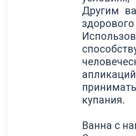
Другим в
здорового
Использо
способств
человече
апликаций
принимат
купания.
Ванна с н