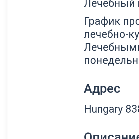
Лечебный
График пр
лечебно-к
Лечебными
понедельни
Адрес
Hungary 838
Описани