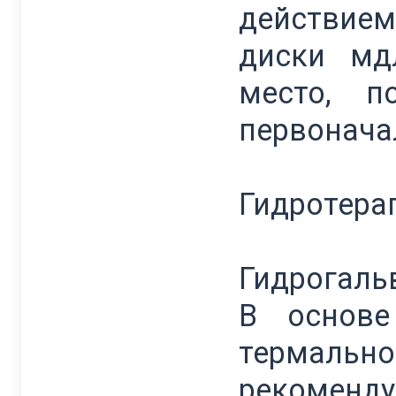
действие
диски мд
место, п
первонача
Гидротера
Гидрогаль
В основе
термаль
рекоменд