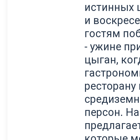
истинных 
и воскрес
гостям по
- ужине пр
цыган, ко
гастроном
ресторану
средиземн
персон. На
предлагает
которые м