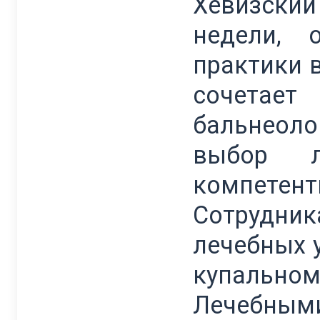
Хевизский
недели, 
практики 
сочетае
бальнеоло
выбор л
компете
Сотрудник
лечебных 
купальном
Лечебным