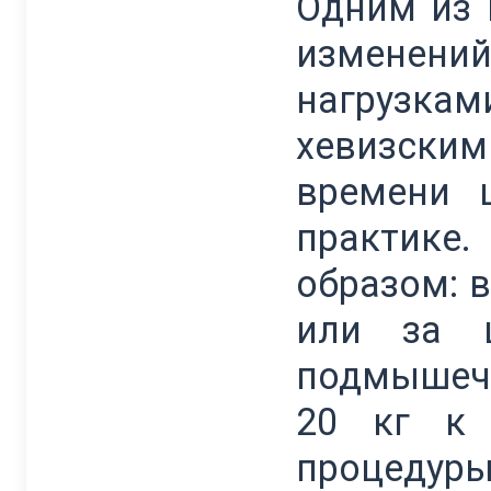
Одним из 
изменен
нагрузка
хевизским
времени 
практике.
образом: 
или за 
подмышечн
20 кг к 
процеду