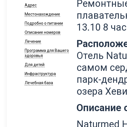
Ремонтны
Адрес
плаватель
Местонахождение
Подробно о питании
13.10 8 ча
Описание номеров
Располож
Лечение
Программа для Вашего
Отель Natu
здоровья
самом сер
Для детей
Инфраструктура
парк-дендр
Лечебная база
озера Хеви
Описание 
Naturmed H