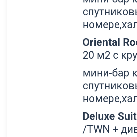
спутников
номере,ха
Oriental R
20 м2 с к
мини-бар 
спутников
номере,ха
Deluxe Sui
/TWN + див