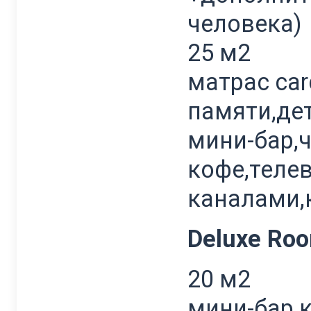
человека)
25 м2
матрас ca
памяти,дет
мини-бар,
кофе,теле
каналами,
Deluxe Ro
20 м2
мини-бар 