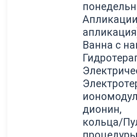
понедельн
Aпликации
апликация
Ванна с н
Гидротер
Электриче
Электро
иономодул
дионин, 
кольца/Пу
процедуры