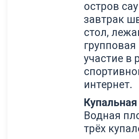
остров сау
завтрак ш
стол, лежа
групповая 
участие в
спортивной
интернет.
Купальная
Водная пло
трёх купал