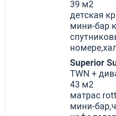
39 м2
детская кр
мини-бар 
спутников
номере,ха
Superior Su
TWN + дива
43 м2
матрас rot
мини-бар,