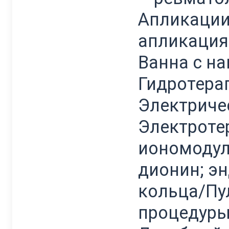
Aпликации
апликация
Ванна с на
Гидротерап
Электриче
Электроте
иономодула
дионин; э
кольца/Пу
процедуры