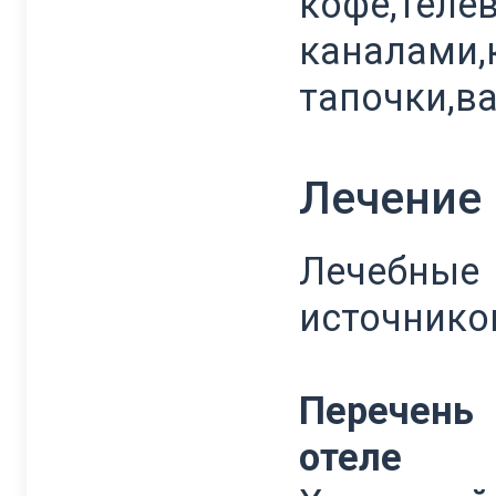
кофе,теле
каналами,
тапочки,в
Лечение
Лечебны
источнико
Перечень
отеле