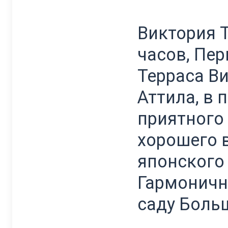
Виктория Те
часов, Пер
Терраса В
Аттила, в 
приятного
хорошего 
японского 
Гармоничн
саду Боль