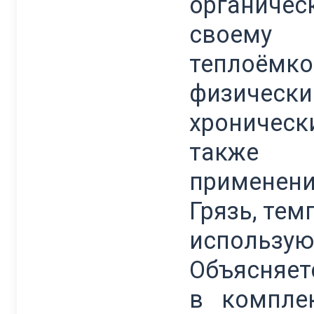
органичес
своему 
теплоём
физическ
хроническ
также г
применени
Грязь, тем
использу
Объясняетс
в компле