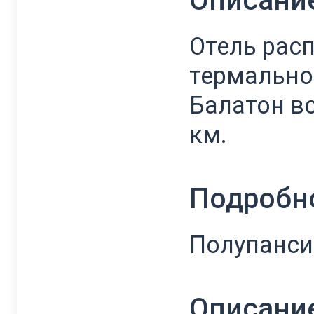
Описани
Отель расп
термальной
Балатон вс
км.
Подробн
Полупанси
Описани