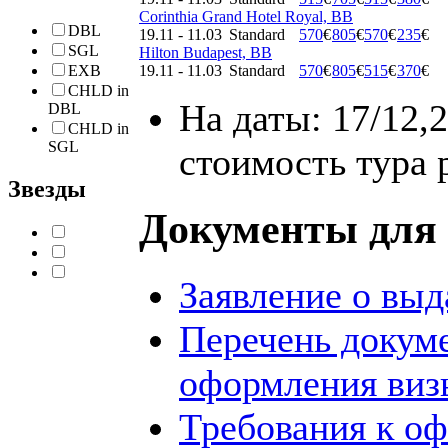
Corinthia Grand Hotel Royal, BB
DBL
19.11 - 11.03
Standard
570
€
805
€
570
€
235
€
SGL
Hilton Budapest, BB
EXB
19.11 - 11.03
Standard
570
€
805
€
515
€
370
€
CHLD in
На даты: 17/12,2
DBL
CHLD in
SGL
стоимость тура 
Звезды
Документы для 
Заявление о выд
Перечень докум
оформления виз
Требования к о