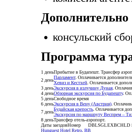
Дополнительно 
консульский сбо
Программа тура
1 день
Прибытие в Будапешт. Трансфер аэроп
Парламент
. Оплачивается дополнител
2 день
Хевиз и Кестхей
. Оплачивается допол
3 день
Экскурсия в излучину Дуная
. Оплачи
4 день
Обзорная экскурсия по Будапешту
. Оп
5 день
Свободное время
6 день
Экскурсия в Вену (Австрия)
. Оплачив
Будайская крепость
. Оплачивается до
7 день
Экскурсия по маршруту Веспрем – Ти
8 день
Трансфер отель-аэропорт.
Даты заездов
Номер
DBL
SGL
EXB
CHLD 
Hunguest Hotel Retro, BB