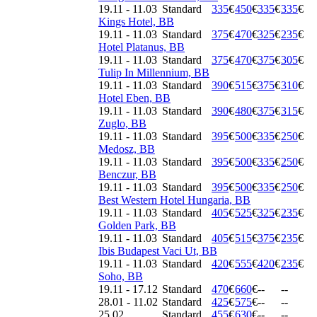
19.11 - 11.03
Standard
335
€
450
€
335
€
335
€
Kings Hotel, BB
19.11 - 11.03
Standard
375
€
470
€
325
€
235
€
Hotel Platanus, BB
19.11 - 11.03
Standard
375
€
470
€
375
€
305
€
Tulip In Millennium, BB
19.11 - 11.03
Standard
390
€
515
€
375
€
310
€
Hotel Eben, BB
19.11 - 11.03
Standard
390
€
480
€
375
€
315
€
Zuglo, BB
19.11 - 11.03
Standard
395
€
500
€
335
€
250
€
Medosz, BB
19.11 - 11.03
Standard
395
€
500
€
335
€
250
€
Benczur, BB
19.11 - 11.03
Standard
395
€
500
€
335
€
250
€
Best Western Hotel Hungaria, BB
19.11 - 11.03
Standard
405
€
525
€
325
€
235
€
Golden Park, BB
19.11 - 11.03
Standard
405
€
515
€
375
€
235
€
Ibis Budapest Vaci Ut, BB
19.11 - 11.03
Standard
420
€
555
€
420
€
235
€
Soho, BB
19.11 - 17.12
Standard
470
€
660
€
--
--
28.01 - 11.02
Standard
425
€
575
€
--
--
25.02
Standard
455
€
630
€
--
--