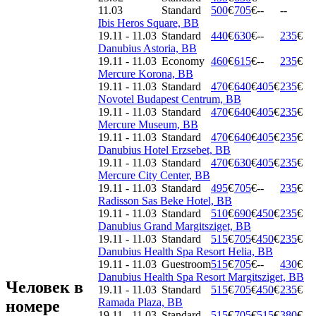
11.03
Standard
500
€
705
€
--
--
Ibis Heros Square, BB
19.11 - 11.03
Standard
440
€
630
€
--
235
€
Danubius Astoria, BB
19.11 - 11.03
Economy
460
€
615
€
--
235
€
Mercure Korona, BB
19.11 - 11.03
Standard
470
€
640
€
405
€
235
€
Novotel Budapest Centrum, BB
19.11 - 11.03
Standard
470
€
640
€
405
€
235
€
Mercure Museum, BB
19.11 - 11.03
Standard
470
€
640
€
405
€
235
€
Danubius Hotel Erzsebet, BB
19.11 - 11.03
Standard
470
€
630
€
405
€
235
€
Mercure City Center, BB
19.11 - 11.03
Standard
495
€
705
€
--
235
€
Radisson Sas Beke Hotel, BB
19.11 - 11.03
Standard
510
€
690
€
450
€
235
€
Danubius Grand Margitsziget, BB
19.11 - 11.03
Standard
515
€
705
€
450
€
235
€
Danubius Health Spa Resort Helia, BB
19.11 - 11.03
Guestroom
515
€
705
€
--
430
€
Danubius Health Spa Resort Margitsziget, BB
Человек в
19.11 - 11.03
Standard
515
€
705
€
450
€
235
€
Ramada Plaza, BB
номере
19.11 - 11.03
Standard
515
€
705
€
515
€
380
€