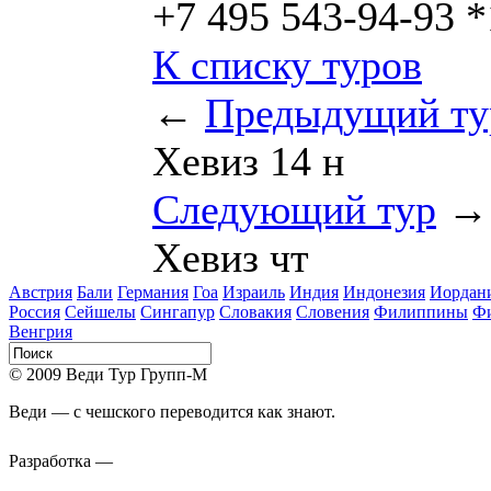
+7 495 543-94-93 
К списку туров
←
Предыдущий ту
Хевиз 14 н
Следующий тур
→
Хевиз чт
Австрия
Бали
Германия
Гоа
Израиль
Индия
Индонезия
Иордан
Россия
Сейшелы
Сингапур
Словакия
Словения
Филиппины
Ф
Венгрия
© 2009 Веди Тур Групп-М
Веди — с чешского переводится как знают.
Разработка —