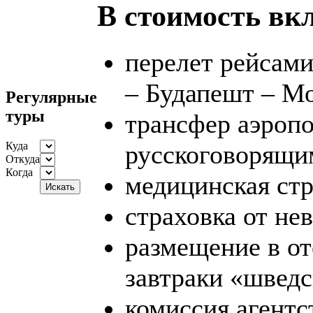
В стоимость вк
перелет рейсам
– Будапешт – М
Регулярные
туры
трансфер аэропо
русскоговорящи
Куда
Откуда
Когда
медицинская стр
страховка от не
размещение в от
завтраки «шведс
комиссия агентс