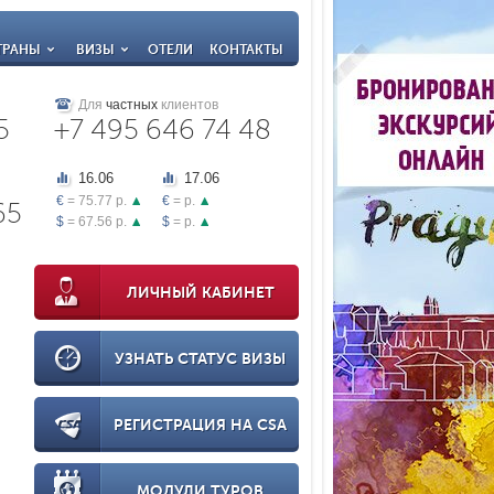
ТРАНЫ
ВИЗЫ
ОТЕЛИ
КОНТАКТЫ
Для
частных
клиентов
5
+7 495 646 74 48
16.06
17.06
€
= 75.77 р.
€
= р.
65
$
= 67.56 р.
$
= р.
ЛИЧНЫЙ КАБИНЕТ
УЗНАТЬ СТАТУС ВИЗЫ
РЕГИСТРАЦИЯ НА CSA
МОДУЛИ ТУРОВ