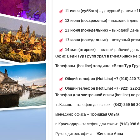
11 июня (суббота) –
дежурный режим с 11
12 июня (воскресенье) –
выходной день
13 июня (понедельник)
– выходной день
13 июня (понедельник)
– дежурный режим 
14 мая (вторник)
– полный рабочий день 
Офис Веди Тур Групп Урал в г.Челябинск не ра
Телефоны (hot
line) холдинга «Веди Тур Гру
Общий телефон (Hot
Line) +7 (910) 420-7
Общий телефон (Hot
Line) +7 (922) 222-2
Телефон для экстренной связи (hot line) по 
г. Казань
– телефон для связи:
(843) 259 56 3
менеджер офиса –
Троицкая Ольга
г. Краснодар
– телефон для связи:
(918) 098 6
Руководитель офиса –
Живенко Анна