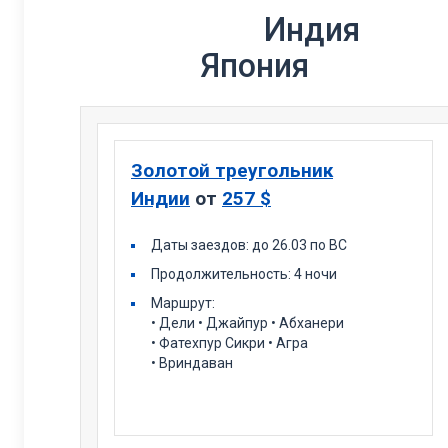
Ин
Япония
Золотой треугольник
Индии
от
257 $
Даты заездов: до 26.03 по ВС
Продолжительность: 4 ночи
Маршрут:
• Дели • Джайпур • Абханери
• Фатехпур Сикри • Агра
• Вриндаван