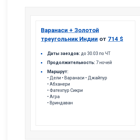
Варанаси + Золотой
треугольник Индии
от
714 $
Даты заездов:
до 30.03 по ЧТ
Продолжительность:
7 ночей
Маршрут:
• Дели • Варанаси • Джайпур
• Абханери
• Фатехпур Сикри
• Агра
• Вриндаван