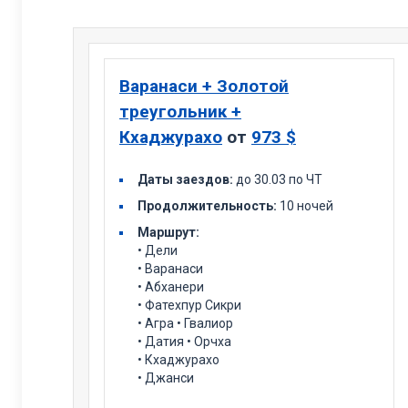
Варанаси + Золотой
треугольник +
Кхаджурахо
от
973 $
Даты заездов:
до 30.03 по ЧТ
Продолжительность:
10 ночей
Маршрут:
• Дели
• Варанаси
• Абханери
• Фатехпур Сикри
• Агра • Гвалиор
• Датия • Орчха
• Кхаджурахо
• Джанси