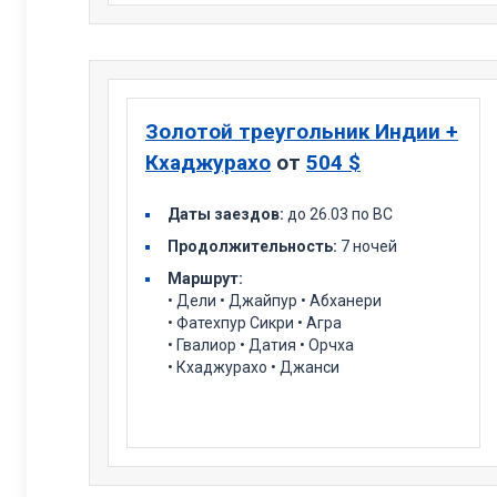
Золотой треугольник Индии +
Кхаджурахо
от
504 $
Даты заездов:
до 26.03 по ВС
Продолжительность:
7 ночей
Маршрут:
• Дели • Джайпур • Абханери
• Фатехпур Сикри • Агра
• Гвалиор • Датия • Орчха
• Кхаджурахо • Джанси