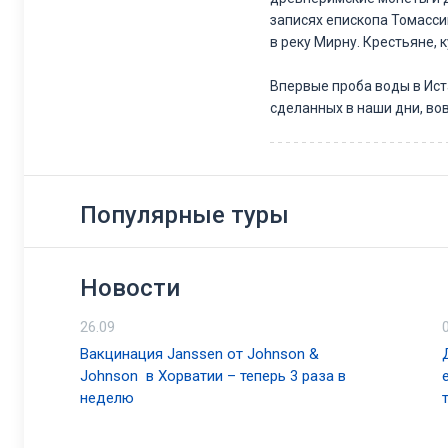
записях епископа Томассин
в реку Мирну. Крестьяне, 
Впервые проба воды в Иста
сделанных в наши дни, вов
(Terme Santo Stefano), а 
Природные целебные св
Вода в Истарских Топлица
хлора и других минералов
Популярные туры
наличию серных соединен
свойствами, улучшает кро
рекомендуется находиться
Новости
Показания к применению
26.09
Уникальный состав воды б
– хронические ревматиче
Вакцинация Janssen от Johnson &
– дегенеративные заболе
Johnson в Хорватии – теперь 3 раза в
– кожные заболевания (пс
неделю
– болезни верхних дыхател
– гинекологические забол