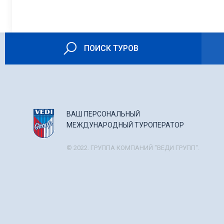
– послеоперационная реа
Противопоказания:
– онкологические заболев
ПОИСК ТУРОВ
– инфекционные заболев
– декомпенсация сердца
– нейропсихиатрия
ВАШ ПЕРСОНАЛЬНЫЙ
МЕЖДУНАРОДНЫЙ ТУРОПЕРАТОР
© 2022. ГРУППА КОМПАНИЙ "ВЕДИ ГРУПП".