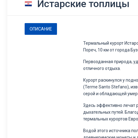
Истарские топлицы
ОПИСАНИЕ
Термальный курорт Истарск
Пореч, 10 км от города Бу
Первозданная природа, уд
отличного отдыха.
Курорт раскинулся у подн
(Terme Santo Stefano), и
серой и обладающей умер
Здесь эффективно лечат р
дыхательных путей. Благо
термальных курортов Евро
Водой этого источника по
древнеримские монеты и 