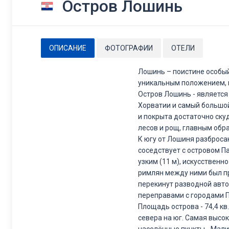
Остров Лошинь
ОПИСАНИЕ
ФОТОГРАФИИ
ОТЕЛИ
Лошинь – поистине особый
уникальным положением, 
Остров Лошинь - является
Хорватии и самый большой
и покрыта достаточно ску
лесов и рощ, главным обр
К югу от Лошиня разброса
соседствует с островом Па
узким (11 м), искусственн
римлян между ними был пр
перекинут разводной авто
переправами с городами П
Площадь острова - 74,4 кв.
севера на юг. Самая высо