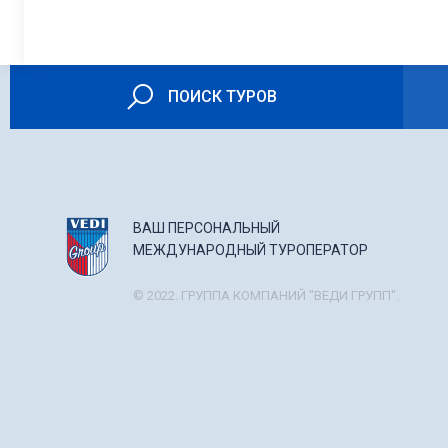
ЗДОРОВЬЕ
В 1892 году австро-венге
семья Габсбургов вкупе с
благоухающую уединенную
ПОИСК ТУРОВ
здоровье на острове. И в
традиции курортного леч
респираторных заболеван
здоровьем, то здесь Вы с
для детей, программы дет
Специально проведенные 
ВАШ ПЕРСОНАЛЬНЫЙ
факторов, воздуха и моря
МЕЖДУНАРОДНЫЙ ТУРОПЕРАТОР
В 1947 году Красный крес
госпиталь для детей стра
© 2022. ГРУППА КОМПАНИЙ "ВЕДИ ГРУПП".
аналогичная лечебница дл
Благодаря благотворному 
любимым местом для людей
аллергии и т.д.
Отдых на Лошине будет п
не имеют естественную ве
Отдых на Лошине является