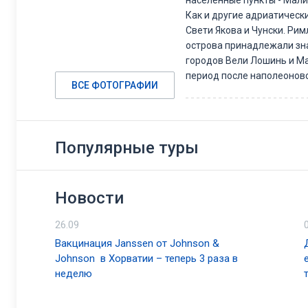
населённые пункты - Мали 
Как и другие адриатическ
Свети Якова и Чунски. Ри
острова принадлежали знат
городов Вели Лошинь и Мал
период после наполеоновс
ВСЕ ФОТОГРАФИИ
войнами – в состав Италии
Мягкий субтропический кл
оздоровительного курорта
в наши дни.
Популярные туры
Ароматы, вкусы, соки и кр
для себя Лошинь - остров
аэропорта Пулы в аэропор
Новости
ПЛЯЖИ
Чистоту воды на лошиньс
26.09
многочисленные пляжи - в
Великолепный пляж Cikat 
Вакцинация Janssen от Johnson &
рядом расположен главны
Johnson в Хорватии – теперь 3 раза в
Бухта Suncana uvala рядом
неделю
Мали Лошине. Скалистый п
находятся недалеко от го