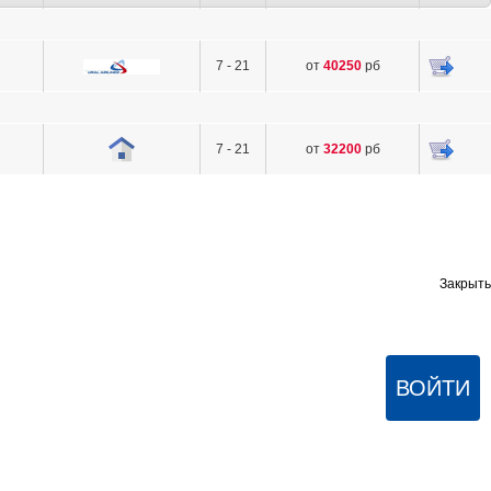
7 - 21
от
40250
рб
7 - 21
от
32200
рб
Закрыть