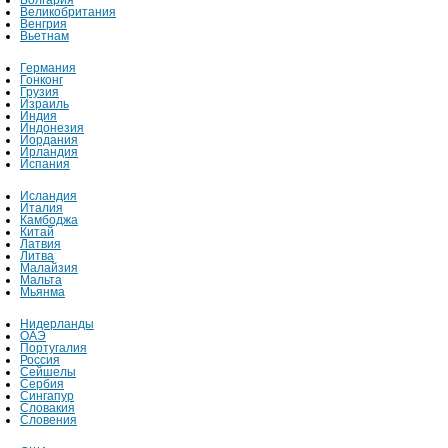
Болгария
Великобритания
Венгрия
Вьетнам
Германия
Гонконг
Грузия
Израиль
Индия
Индонезия
Иордания
Ирландия
Испания
Исландия
Италия
Камбоджа
Китай
Латвия
Литва
Малайзия
Мальта
Мьянма
Нидерланды
ОАЭ
Португалия
Россия
Сейшелы
Сербия
Сингапур
Словакия
Словения