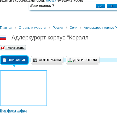
ведитур в соцсетях
ваш город:
Москва
Телефон в
Москве
+7 495 725 43 65
Ваш регион
?
ДА
НЕТ
Главная
/
Страны и курорты
/
Россия
/
Сочи
/
Адлеркурорт корпус "
Адлеркурорт корпус "Коралл"
Распечатать
ОПИСАНИЕ
ФОТОГРАФИИ
ДРУГИЕ ОТЕЛИ
Все фотографии