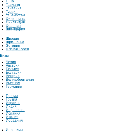
США
Таиланд
Танзания
Турция
Узбекистан
Филиппины
Финляндия
Франция
Швейцария
Швеция
Шри-Ланка
Эстония
Южная Корея
Визы
Чехия
Австрия
Бельгия
Болгария
Венгрия
Великобритания
Вьетнам
Германия
Греция
Грузия
Израиль
Индия
Индонезия
Испания
Италия
Иордания
Ирландия