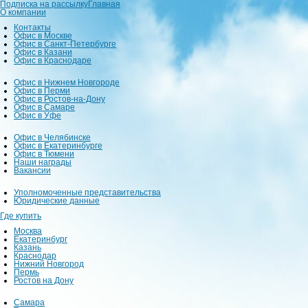
Подписка на рассылку
Главная
О компании
Контакты
Офис в Москве
Офис в Санкт-Петербурге
Офис в Казани
Офис в Краснодаре
Офис в Нижнем Новгороде
Офис в Перми
Офис в Ростов-на-Дону
Офис в Самаре
Офис в Уфе
Офис в Челябинске
Офис в Екатеринбурге
Офис в Тюмени
Наши награды
Вакансии
Уполномоченные представительства
Юридические данные
Где купить
Москва
Екатеринбург
Казань
Краснодар
Нижний Новгород
Пермь
Ростов на Дону
Самара