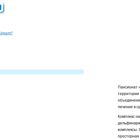
Коралл"
Пансионат «
территории 
объединени
лечение в о
Комплекс на
дельфинарий
комплексы.
просторная