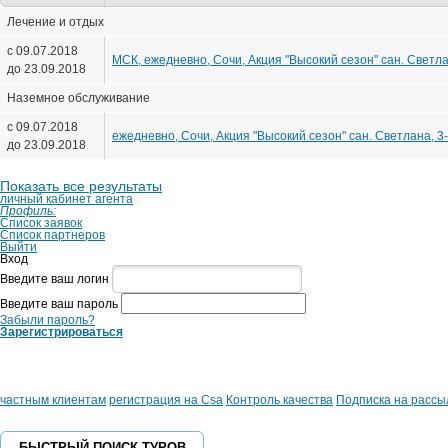
Лечение и отдых
с 09.07.2018
МСК, ежедневно, Сочи, Акция "Высокий сезон" сан. Светлан
до 23.09.2018
Наземное обслуживание
с 09.07.2018
ежедневно, Сочи, Акция "Высокий сезон" сан. Светлана, 3-
до 23.09.2018
Показать все результаты
личный кабинет агента
Профиль:
Список заявок
Список партнеров
Выйти
Вход
Введите ваш логин
Введите ваш пароль
Забыли пароль?
Зарегистрироваться
частным клиентам
регистрация на Csa
Контроль качества
Подписка на рассы
БЫСТРЫЙ ПОИСК ТУРОВ