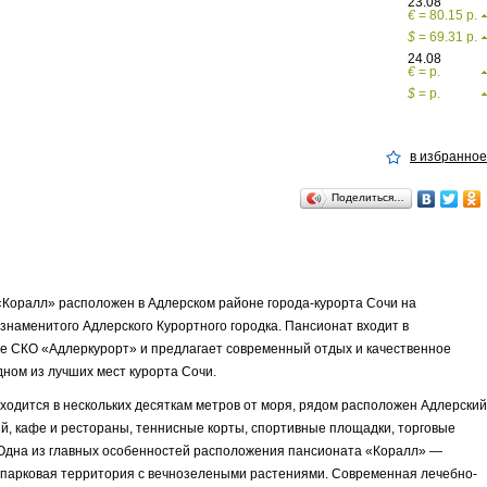
23.08
€
= 80.15 р.
$
= 69.31 р.
24.08
€
= р.
$
= р.
в избранное
Поделиться…
Коралл» расположен в Адлерском районе города-курорта Сочи на
знаменитого Адлерского Курортного городка. Пансионат входит в
е СКО «Адлеркурорт» и предлагает современный отдых и качественное
дном из лучших мест курорта Сочи.
ходится в нескольких десяткам метров от моря, рядом расположен Адлерский
, кафе и рестораны, теннисные корты, спортивные площадки, торговые
 Одна из главных особенностей расположения пансионата «Коралл» —
 парковая территория с вечнозелеными растениями. Современная лечебно-