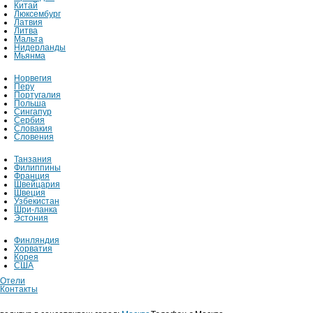
Китай
Люксембург
Латвия
Литва
Мальта
Нидерланды
Мьянма
Норвегия
Перу
Португалия
Польша
Сингапур
Сербия
Словакия
Словения
Танзания
Филиппины
Франция
Швейцария
Швеция
Узбекистан
Шри-ланка
Эстония
Финляндия
Хорватия
Корея
США
Отели
Контакты