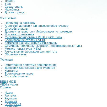
Тюмень
Уфа
Севастополь
Челябинск
Другие города
Агентствам
Подписка на рассылку
Агентский договор и Финансовое обеспечение
Способы оплаты
Документы туристов и Информация по проводам
Условия страхования
Система бронирования VEDI_Quick_Book
Бронирование отелей с VEDI
Комиссия, Бонусы, Акции и Викторины
Семинары, вебинары, выставки, информационные туры
Модуль поиска тура [NEW]
Актуальная информация для агентств
Обратная связь
Туристам
Регистрация в системе бронирования
Договор и бланк заказа для туристов
Контакты
Бронирование туров
Способы оплаты
ВЕДИ MICE
VEDI в Чехии
Страны
Чехия
Австрия
Андорра
Армения
Белоруссия