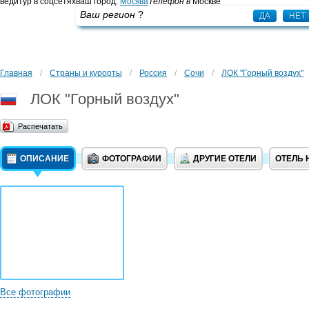
ведитур в соцсетях
ваш город:
Москва
Телефон в
Москве
+7 495 725 43 65
Ваш регион
?
ДА
НЕТ
Главная
/
Страны и курорты
/
Россия
/
Сочи
/
ЛОК "Горный воздух"
ЛОК "Горный воздух"
Распечатать
ОПИСАНИЕ
ФОТОГРАФИИ
ДРУГИЕ ОТЕЛИ
ОТЕЛЬ 
Все фотографии