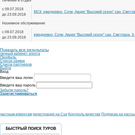
Лечение и отдых
с 09.07.2018
МСК, ежедневно, Сочи, Акция "Высокий сезон" сан. Светлан
до 23.09.2018
Наземное обслуживание
с 09.07.2018
ежедневно, Сочи, Акция "Высокий сезон" сан. Светлана, 3-
до 23.09.2018
Показать все результаты
личный кабинет агента
Профиль:
Список заявок
Список партнеров
Выйти
Вход
Введите ваш логин
Введите ваш пароль
Забыли пароль?
Зарегистрироваться
частным клиентам
регистрация на Csa
Контроль качества
Подписка на рассы
БЫСТРЫЙ ПОИСК ТУРОВ