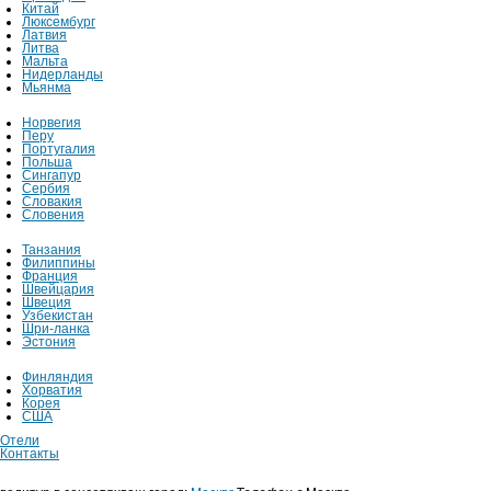
Китай
Люксембург
Латвия
Литва
Мальта
Нидерланды
Мьянма
Норвегия
Перу
Португалия
Польша
Сингапур
Сербия
Словакия
Словения
Танзания
Филиппины
Франция
Швейцария
Швеция
Узбекистан
Шри-ланка
Эстония
Финляндия
Хорватия
Корея
США
Отели
Контакты