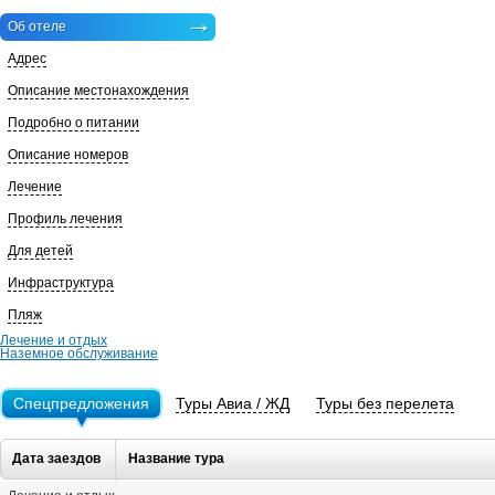
Об отеле
Адрес
Описание местонахождения
Подробно о питании
Описание номеров
Лечение
Профиль лечения
Для детей
Инфраструктура
Пляж
Лечение и отдых
Наземное обслуживание
Спецпредложения
Туры Авиа / ЖД
Туры без перелета
Дата заездов
Название тура