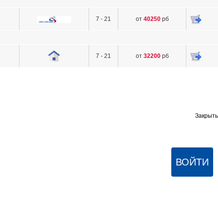
7 - 21
от
40250
рб
7 - 21
от
32200
рб
Закрыть