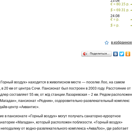
23.08
€
= 80.15 р.
$
= 69.31 р.
24.08
€
= р.
$
= р.
в избранное
Поделиться…
Горный воздух» находится в живописном месте — поселке Лоо, на самом
, в 20 км от центра Сочи. Пансионат был построен в 2003 году. Расстояние от
длер составляет 55 км, от ж/д станции Лазаревская – 2 км. Рядом расположен
Магадан», пансионат «Родник», оздоровительно-развлекательный комплекс
дайв-центр «Аквантис».
 в пансионате «Горный воздух» могут получать санаторно-курортное
анатории «Магадан», который расположен поблизости. «Горный воздух»
неподалеку от водно-развлекательного комплекса «АкваЛоо», где работает