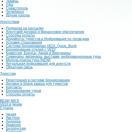
Тюмень
Уфа
Севастополь
Челябинск
Другие города
Агентствам
Подписка на рассылку
Агентский договор и Финансовое обеспечение
Способы оплаты
Документы туристов и Информация по проводам
Условия страхования
Система бронирования VEDI_Quick_Book
Бронирование отелей с VEDI
Комиссия, Бонусы, Акции и Викторины
Семинары, вебинары, выставки, информационные туры
Модуль поиска тура [NEW]
Актуальная информация для агентств
Обратная связь
Туристам
Регистрация в системе бронирования
Договор и бланк заказа для туристов
Контакты
Бронирование туров
Способы оплаты
ВЕДИ MICE
VEDI в Чехии
Страны
Чехия
Австрия
Андорра
Армения
Белоруссия