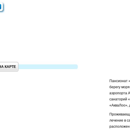
НА КАРТЕ
Пансионат «
берегу моря
аэропорта А
санаторий «
«АкваЛоо», 
Проживающие
лечение в с
расположен 