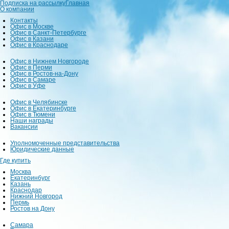
Подписка на рассылку
Главная
О компании
Контакты
Офис в Москве
Офис в Санкт-Петербурге
Офис в Казани
Офис в Краснодаре
Офис в Нижнем Новгороде
Офис в Перми
Офис в Ростов-на-Дону
Офис в Самаре
Офис в Уфе
Офис в Челябинске
Офис в Екатеринбурге
Офис в Тюмени
Наши награды
Вакансии
Уполномоченные представительства
Юридические данные
Где купить
Москва
Екатеринбург
Казань
Краснодар
Нижний Новгород
Пермь
Ростов на Дону
Самара