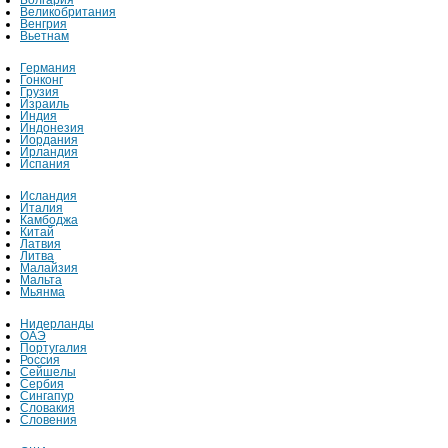
Болгария
Великобритания
Венгрия
Вьетнам
Германия
Гонконг
Грузия
Израиль
Индия
Индонезия
Иордания
Ирландия
Испания
Исландия
Италия
Камбоджа
Китай
Латвия
Литва
Малайзия
Мальта
Мьянма
Нидерланды
ОАЭ
Португалия
Россия
Сейшелы
Сербия
Сингапур
Словакия
Словения