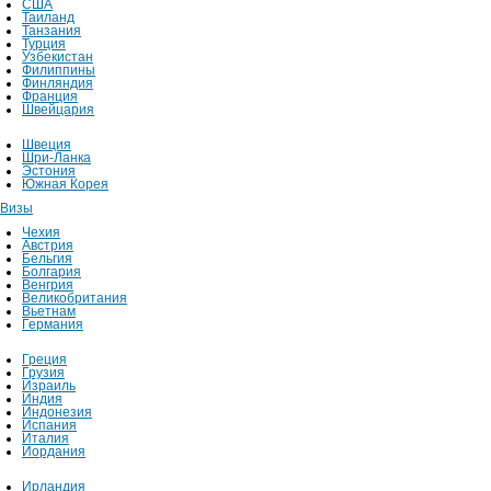
США
Таиланд
Танзания
Турция
Узбекистан
Филиппины
Финляндия
Франция
Швейцария
Швеция
Шри-Ланка
Эстония
Южная Корея
Визы
Чехия
Австрия
Бельгия
Болгария
Венгрия
Великобритания
Вьетнам
Германия
Греция
Грузия
Израиль
Индия
Индонезия
Испания
Италия
Иордания
Ирландия