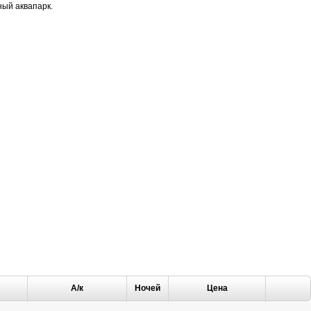
ный аквапарк.
А/к
Ночей
Цена