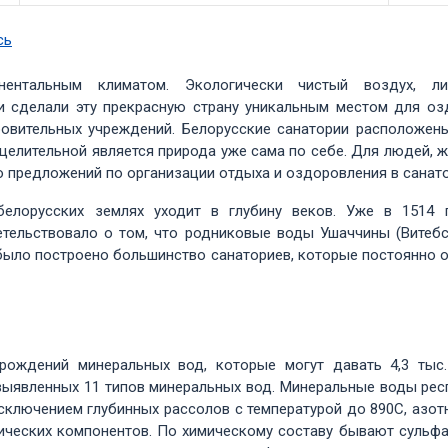
сь
тальным климатом. Экологически чистый воздух, лис
и сделали эту прекрасную страну уникальным местом для оз
овительных учреждений. Белорусские санатории расположены
де целительной является природа уже сама по себе. Для людей,
о предложений по организации отдыха и оздоровления в санато
белорусских землях уходит в глубину веков. Уже в 1514 
тельствовало о том, что родниковые воды Ушаччины (Витебс
 было построено большинство санаториев, которые постоянно
ождений минеральных вод, которые могут давать 4,3 тыс.
ыявленных 11 типов минеральных вод. Минеральные воды респу
исключением глубинных рассолов с температурой до 890С, азо
ифических компонентов. По химическому составу бывают суль