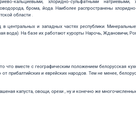
триево-кальциевыми, хлоридно-сульфатными натриевыми
водорода, брома, йода. Наиболее распространены хлоридно
тской области .
д в центральных и западных частях республики. Минеральны
ая вода). На базе их работают курорты Нарочь, Ждановичи, Рог
о то что вместе с географическим положением белорусская кух
о от прибалтийских и еврейских народов. Тем не менее, белору
ашеная капуста, овощи, орехи , ну и конечно же многочисленны