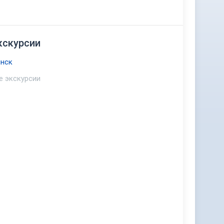
кскурсии
нск
е экскурсии