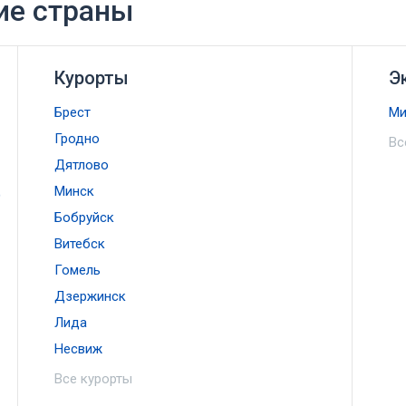
ие страны
Курорты
Э
Брест
Ми
Гродно
Вс
Дятлово
Минск
)
Бобруйск
Витебск
Гомель
Дзержинск
Лида
Несвиж
Все курорты