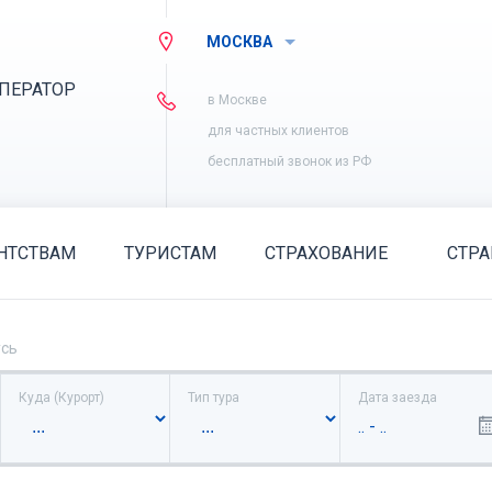
МОСКВА
ПЕРАТОР
в Москве
для частных клиентов
бесплатный звонок из РФ
НТСТВАМ
ТУРИСТАМ
СТРАХОВАНИЕ
СТР
усь
Куда (Курорт)
Тип тура
Дата заезда
.. - ..