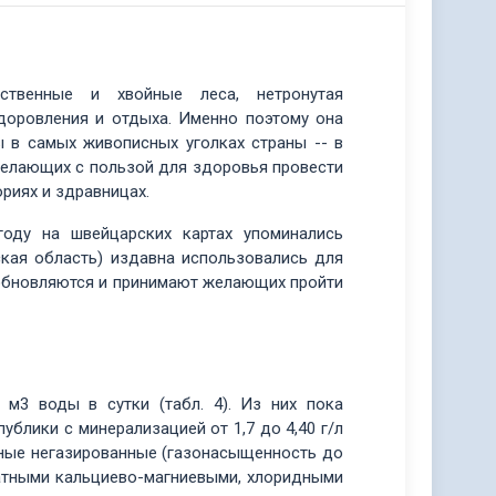
твенные и хвойные леса, нетронутая
доровления и отдыха. Именно поэтому она
 в самых живописных уголках страны -- в
 желающих с пользой для здоровья провести
риях и здравницах.
году на швейцарских картах упоминались
кая область) издавна использовались для
 обновляются и принимают желающих пройти
 м3 воды в сутки (табл. 4). Из них пока
блики с минерализацией от 1,7 до 4,40 г/л
тные негазированные (газонасыщенность до
фатными кальциево-магниевыми, хлоридными