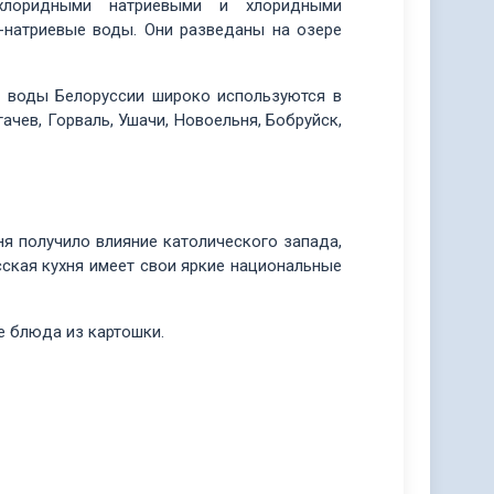
, хлоридными натриевыми и хлоридными
-натриевые воды. Они разведаны на озере
е воды Белоруссии широко используются в
ачев, Горваль, Ушачи, Новоельня, Бобруйск,
ня получило влияние католического запада,
сская кухня имеет свои яркие национальные
е блюда из картошки.