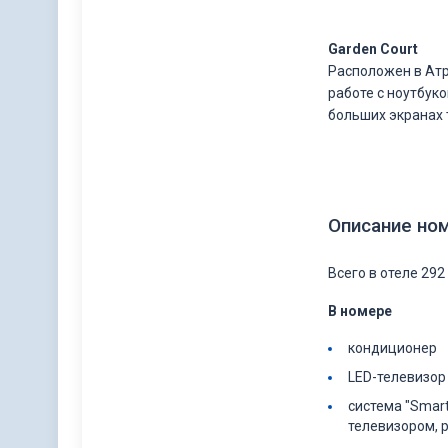
Garden Court
Расположен в Атр
работе с ноутбук
больших экранах 
Описание но
Всего в отеле 292
В номере
кондиционер
LED-телевизо
система "Smar
телевизором, 