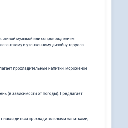
а с живой музыкой или сопровождением
элегантному и утонченному дизайну терраса
едлагает прохладительные напитки, мороженое
день (в зависимости от погоды). Предлагает
гут насладиться прохладительными напитками,