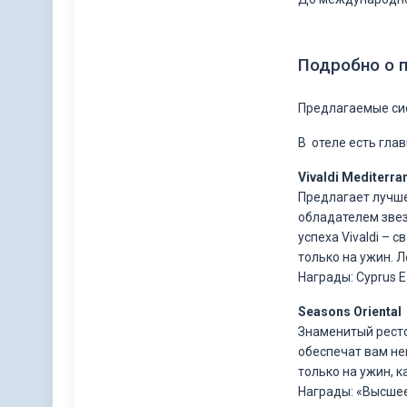
Подробно о 
Предлагаемые си
В отеле есть глав
Vivaldi Mediterra
Предлагает лучше
обладателем звез
успеха Vivaldi –
только на ужин. Л
Награды: Cyprus 
Seasons Oriental
Знаменитый ресто
обеспечат вам не
только на ужин, 
Награды: «Высшее