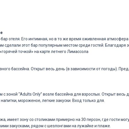
ce
-бар отеля. Его интимная, но в то же время оживленная атмосфер
м сделали этот бар популярным местом среди гостей. Благодаря 
 «горячей точкой» на карте летнего Лимассола
вного бассейна. Открыт весь день (в зависимости от погоды). Пр
с зоной “Adults Only” возле бассейна для взрослых. Открыт весь 
напитки, мороженое, легкие закуски. Вход только для.
жа, имеет зону со столиками примерно на 30 персон, где гости мо
ими закусками, рядом с шезлонгами на лужайке и плаже.