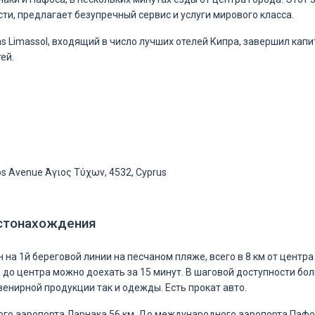
сти, предлагает безупречный сервис и услуги мирового класса.
ns Limassol, входящий в число лучших отелей Кипра, завершил кап
ей.
s Avenue Άγιος Τύχων, 4532, Cyprus
стонахождения
на 1й береговой линии на песчаном пляже, всего в 8 км от центра
а до центра можно доехать за 15 минут. В шаговой доступности бо
увенирной продукции так и одежды. Есть прокат авто.
о аэропорта Ларнака 56 км. До международного аэропорта Пафос