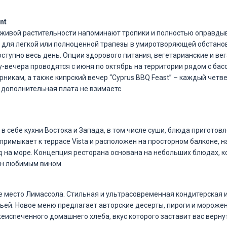
nt
живой растительности напоминают тропики и полностью оправдыв
 для легкой или полноценной трапезы в умиротворяющей обстановк
оступно весь день. Опции здорового питания, вегетарианские и ве
вечера проводятся с июня по октябрь на территории рядом с бассе
рникам, а также кипрский вечер “Cyprus BBQ Feast” – каждый четв
 дополнительная плата не взимаетс
 в себе кухни Востока и Запада, в том числе суши, блюда приготов
примыкает к террасе Vista и расположен на просторном балконе, н
 на море. Концепция ресторана основана на небольших блюдах, к
н любимым вином.
 место Лимассола. Стильная и ультрасовременная кондитерская и
ьей. Новое меню предлагает авторские десерты, пироги и морожено
еиспеченного домашнего хлеба, вкус которого заставит вас верну