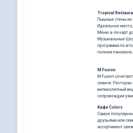
Tropical Restaura
Пышные стены из 
Идеальное место,
Меню а-ля карт д
Музыкальные Шоу-
программа по вто
полном пансионе,
M Fusion
M Fusion сочетает
севиче. Ресторан 
великолепный вид
сопровождая ужи
Кафе Colors
Самое популярное
друзьями или сем
ассортимент свеж