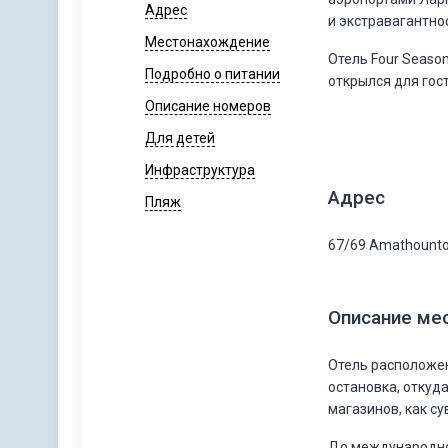
Адрес
и экстравагантно
Местонахождение
Отель Four Seaso
Подробно о питании
открылся для гост
Описание номеров
Для детей
Инфраструктура
Адрес
Пляж
67/69 Amathounto
Описание ме
Отель расположен 
остановка, откуд
магазинов, как с
До международног