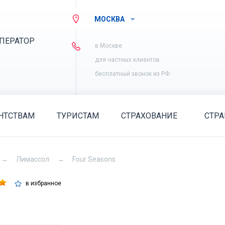
МОСКВА
ПЕРАТОР
в Москве
для частных клиентов
бесплатный звонок из РФ
НТСТВАМ
ТУРИСТАМ
СТРАХОВАНИЕ
СТР
Лимассол
Four Seasons
в избранное