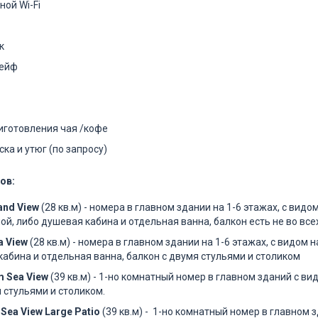
ной Wi-Fi
к
сейф
иготовления чая /кофе
ка и утюг (по запросу)
ов:
land View
(28 кв.м) - номера в главном здании на 1-6 этажах, с вид
й, либо душевая кабина и отдельная ванна, балкон есть не во все
a View
(28 кв.м) - номера в главном здании на 1-6 этажах, с видом 
кабина и отдельная ванна, балкон с двумя стульями и столиком
m Sea View
​(39 кв.м) - 1-но комнатный номер в главном зданий с ви
 стульями и столиком.
 Sea View Large Patio
​(39 кв.м) - 1-но комнатный номер в главном 