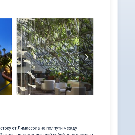
стоку от Лимассола на полпути между
5* отель, представляющий собой верх роскоши