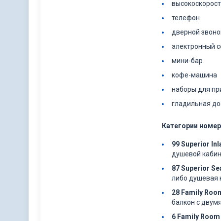
высокоскорост
телефон
дверной звоно
электронный 
мини-бар
кофе-машина
наборы для пр
гладильная дос
Категории номер
99 Superior In
душевой кабино
87 Superior Se
либо душевая 
28 Family Roo
балкон с двумя
6 Family Room