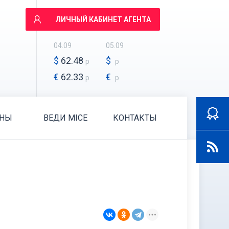
ЛИЧНЫЙ КАБИНЕТ АГЕНТА
04.09
05.09
$
62.48
$
р
р
€
62.33
€
р
р
АНЫ
ВЕДИ MICE
КОНТАКТЫ