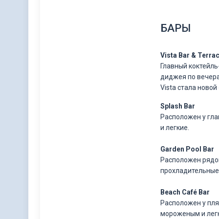
БАРЫ
Vista Bar & Terra
Главный коктейль
диджея по вечера
Vista стала новой
Splash Bar
Расположен у гла
и легкие.
Garden Pool Bar
Расположен рядом 
прохладительные 
Beach Café Bar
Расположен у пля
мороженым и легк