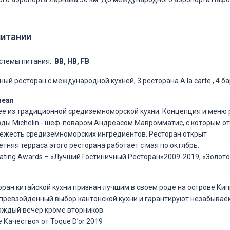
питании
стемы питания:
BB, HB, FB
ный ресторан с международной кухней, 3 ресторана A la carte , 4 б
nean
е из традиционной средиземноморской кухни. Концепция и меню 
ды Michelin - шеф-поваром Андреасом Мавромматис, с которым от
 свежесть средиземноморских ингредиентов. Ресторан открыт
етняя терраса этого ресторана работает с мая по октябрь.
Eating Awards – «Лучший Гостиничный Ресторан»2009-2019, «Золотой
ран китайской кухни признан лучшим в своем роде на острове Кип
превзойденный выбор кантонской кухни и гарантируют незабывае
каждый вечер кроме вторников.
 Качество» от Toque D’or 2019