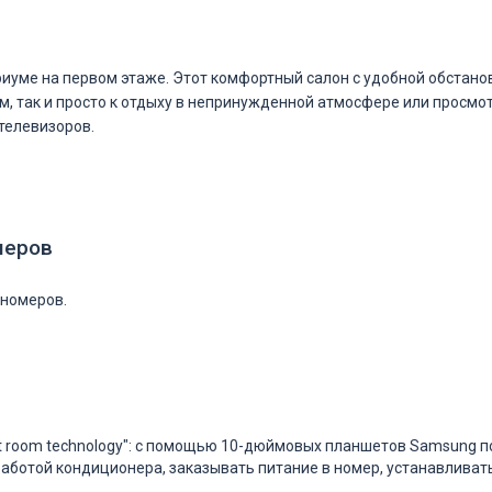
иуме на первом этаже. Этот комфортный салон с удобной обстанов
ом, так и просто к отдыху в непринужденной атмосфере или просм
телевизоров.
меров
 номеров.
р
t room technology": с помощью 10-дюймовых планшетов Samsung п
работой кондиционера, заказывать питание в номер, устанавливать