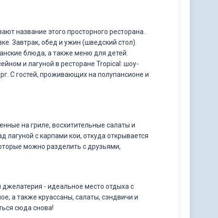
ают название этого просторного ресторана.
е. Завтрак, обед и ужин (шведский стол).
ганские блюда, а также меню для детей.
йном и лагуной в ресторане Tropical: шоу-
ерг. С гостей, проживающих на полупансионе и
ленные на гриле, восхитительные салаты и
ад лагуной с карпами кои, откуда открывается
оторые можно разделить с друзьями,
 джелатерия - идеальное место отдыха с
е, а также круассаны, салаты, сэндвичи и
ться сюда снова!