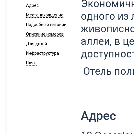
Экономичн
Адрес
одного из 
Местонахождение
Подробно о питании
живописно
Описание номеров
аллеи, в ц
Для детей
доступност
Инфраструктура
Пляж
Отель пол
Адрес