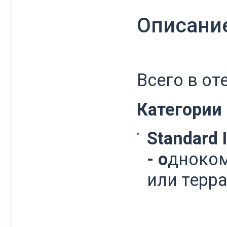
Описани
Всего в от
Категории
Standard 
- о
дноком
или терра