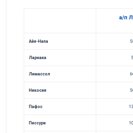
а/п 
Айя-Напа
5
Ларнака
Лимассол
6
Никосия
5
Пафос
1
Писсури
1