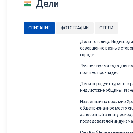
Дели
ОПИСАНИЕ
ФОТОГРАФИИ
ОТЕЛИ
Дели - столица Индии, од
совершенно разные сторон
городе.
Лучшее время года для по
приятно прохладно.
Дели порадует туристов 
индуистские общины, тесн
Известный на весь мир Х
общепризнанное место сил
занесенный в книгу рекор
последователей индуизма.
Сам Кутб Мина - внушител