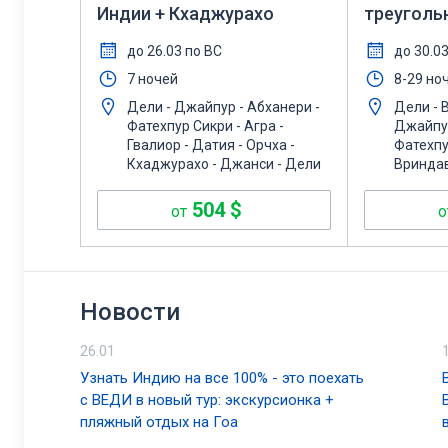
Индии + Кхаджурахо
треуголь
отдых в Г
до 26.03 по ВС
до 30.0
7 ночей
8-29 но
Дели - Джайпур - Абханери -
Дели - 
Фатехпур Сикри - Агра -
Джайпур
Гвалиор - Датия - Орчха -
Фатехпу
Кхаджурахо - Джанси - Дели
Вриндав
504
$
от
о
Новости
26.01
Узнать Индию на все 100% - это поехать
с ВЕДИ в новый тур: экскурсионка +
пляжный отдых на Гоа