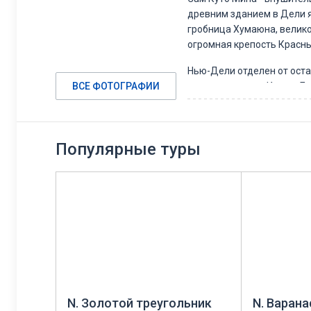
древним зданием в Дели я
гробница Хумаюна, велико
огромная крепость Красны
Нью-Дели отделен от оста
ВСЕ ФОТОГРАФИИ
правительства в Индии. Б
города. Один из символов
англо-афганских и Первой
Из обязательного каждому 
Популярные туры
Сад Лоди. А вся основная
многочисленные торговые 
Дели покажет только малу
N. Золотой треугольник
N. Варана