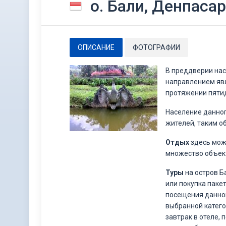
о. Бали, Денпасар
ОПИСАНИЕ
ФОТОГРАФИИ
В преддверии нас
направлением явл
протяжении пятид
Население данног
жителей, таким о
Отдых
здесь мож
множество объект
Туры
на остров Б
или покупка паке
посещения данног
выбранной катего
завтрак в отеле,