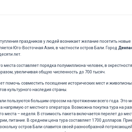
тупления праздников у людей возникает желание посетить новые 
яется Юго-Восточная Азия, в частности остров Бали. Город
Денпа
есяти лет.
о места составляет порядка полумиллиона человек, в окрестност
бразом, увеличивая общую численность до 700 тысяч.
ет помочь совместить посещение исторических мест и живописных
ов культурного наследия страны.
али пользуются большим спросом на протяжении всего года. Это м
та напрямую от местного оператора. Возможна покупка тура на ра
о места – неделя. В стоимость пакета включается перелет до мес
рии, питание. В среднем цена тура составляет 1700 долларов. П
 поскольку остров Бали славится своей разнообразной потрясающей