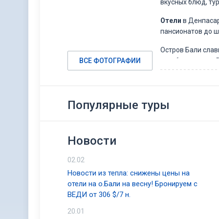
вкусных блюд, ту
Отели
в Денпасар
пансионатов до ш
Остров Бали слав
ВСЕ ФОТОГРАФИИ
октября по март. 
На территории да
Также рядом с му
раджи и его домо
Популярные туры
трагическим собы
более спокойный 
Новости
Выход к морскому
кто хочет наслад
02.02
наличию сильных 
Новости из тепла: снижены цены на
трубкой. Такой в
отели на о.Бали на весну! Бронируем с
На остров Бали л
ВЕДИ от 306 $/7 н.
местной природы,
20.01
одним из самых л