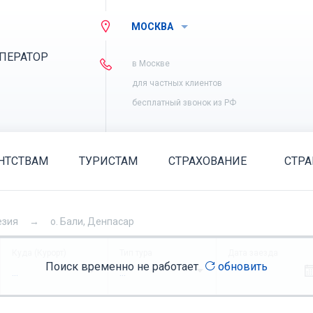
МОСКВА
ПЕРАТОР
в Москве
для частных клиентов
бесплатный звонок из РФ
НТСТВАМ
ТУРИСТАМ
СТРАХОВАНИЕ
СТР
езия
о. Бали, Денпасар
Куда (Курорт)
Тип тура
Дата заезда
Поиск временно не работает
обновить
...
...