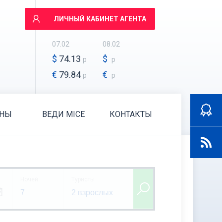
ЛИЧНЫЙ КАБИНЕТ АГЕНТА
07.02
08.02
$
74.13
$
р
р
€
79.84
€
р
р
АНЫ
ВЕДИ MICE
КОНТАКТЫ
Ночей
Туристы
7
2 взрослых