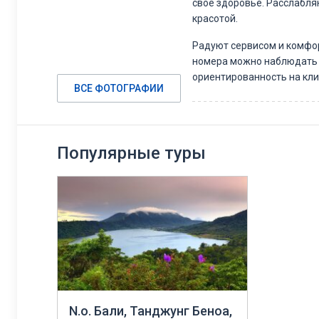
свое здоровье. Расслабля
красотой.
Радуют сервисом и комф
номера можно наблюдать 
ориентированность на кл
ВСЕ ФОТОГРАФИИ
Беноа интересен не тольк
посетив которые можно в 
индуиский и китайский хр
Популярные туры
корням острова и познако
Остров Бали – уникальное
ни одного туриста.
N.о. Бали, Танджунг Беноа,