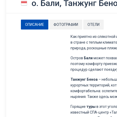
о. Бали, Танжунг Бен
ОПИСАНИЕ
ФОТОГРАФИИ
ОТЕЛИ
Как приятно из слякотной
в стране с теплым климат
природа, роскошные пляжи
Остров
Бали
может похвас
поэтому комфорту приезж
процедур сделают поездку
Танжунг Беноа
– небольша
курортных территорий, ко
комфортабельна: ослепите
ныряния. Также здесь мож
Горящие
туры
в этот угол
известный СПА-центр «Тал