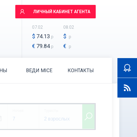
ЛИЧНЫЙ КАБИНЕТ АГЕНТА
07.02
08.02
$
74.13
$
р
р
€
79.84
€
р
р
АНЫ
ВЕДИ MICE
КОНТАКТЫ
Ночей
Туристы
7
2 взрослых