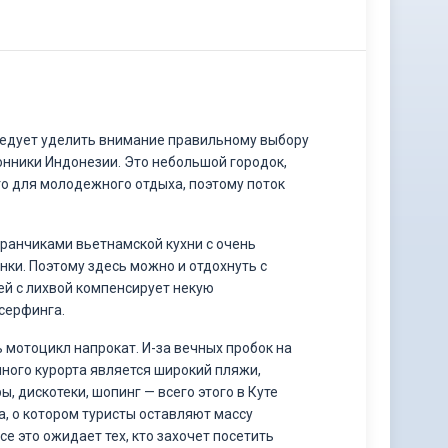
ледует уделить внимание правильному выбору
онники Индонезии. Это небольшой городок,
то для молодежного отдыха, поэтому поток
оранчиками вьетнамской кухни с очень
нки. Поэтому здесь можно и отдохнуть с
ей с лихвой компенсирует некую
серфинга.
 мотоцикл напрокат. И-за вечных пробок на
нного курорта является широкий пляжи,
, дискотеки, шопинг — всего этого в Куте
, о котором туристы оставляют массу
е это ожидает тех, кто захочет посетить