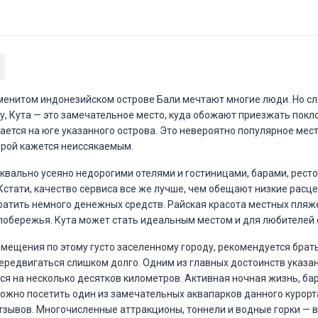
менитом индонезийском острове Бали мечтают многие люди. Но с
ру, Кута — это замечательное место, куда обожают приезжать покл
ается на юге указанного острова. Это невероятно популярное мес
орой кажется неиссякаемым.
квально усеяно недорогими отелями и гостиницами, барами, рест
Кстати, качество сервиса все же лучше, чем обещают низкие расце
ратить немного денежных средств. Райская красота местных пляж
побережья. Кута может стать идеальным местом и для любителей 
емещения по этому густо заселенному городу, рекомендуется брать
передвигаться слишком долго. Одним из главных достоинств указа
я на несколько десятков километров. Активная ночная жизнь, бары
ожно посетить один из замечательных аквапарков данного курорта
зывов. Многочисленные аттракционы, тоннели и водные горки — вс