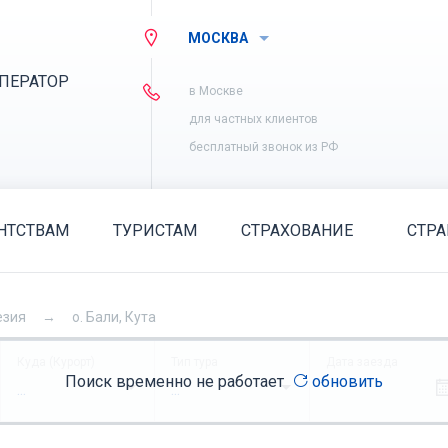
МОСКВА
ПЕРАТОР
в Москве
для частных клиентов
бесплатный звонок из РФ
НТСТВАМ
ТУРИСТАМ
СТРАХОВАНИЕ
СТР
езия
о. Бали, Кута
Куда (Курорт)
Тип тура
Дата заезда
Поиск временно не работает
обновить
...
...