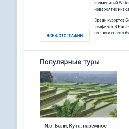
знаменитый Water
невероятно низки
Среди курортов Б
серфинга. В Hard 
водного спорта б
ВСЕ ФОТОГРАФИИ
развлечения, вас 
Скалы Бали, неве
развлечений на э
Популярные туры
здесь довольно м
24 до 34 градусов
N.о. Бали, Кута, наземное