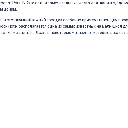
boom Park. В Куте есть и замечательные места для шопинга, где 
м ценам.
али этот шумный южный городок особенно примечателен для проф
Rock Hotel располагается одна из самых известных на Бали школ д
удет чем заняться. Даже в некоторых магазинах, которые реализу
могут научить кататься на серфе.
роятный дайвинг, храмы Убуд — эти и многие другие экскурсии вам 
том курорте предостаточно. Правда, любителям размеренного отды
ягкий — резких температурных перепадов практически не бывает.
 выше нуля в зависимости от сезона и времени суток.