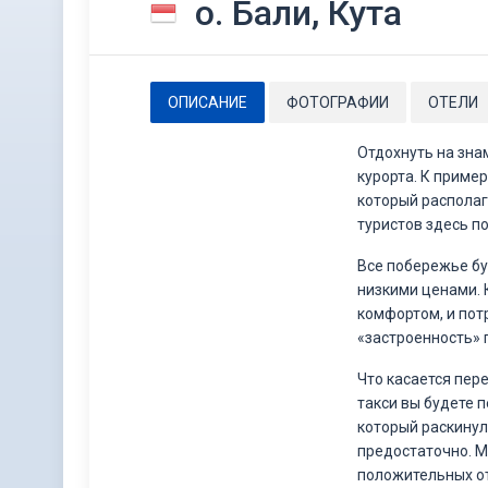
о. Бали, Кута
ОПИСАНИЕ
ФОТОГРАФИИ
ОТЕЛИ
Отдохнуть на зна
курорта. К приме
который располаг
туристов здесь п
Все побережье бу
низкими ценами. 
комфортом, и пот
«застроенность» 
Что касается пер
такси вы будете 
который раскинулс
предостаточно. М
положительных от