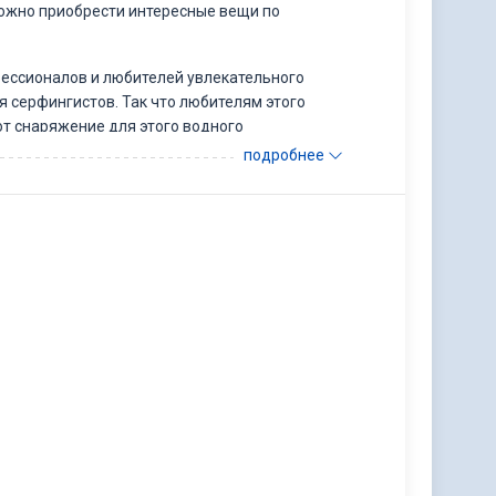
можно приобрести интересные вещи по
ессионалов и любителей увлекательного
ля серфингистов. Так что любителям этого
ют снаряжение для этого водного
подробнее
предложат в городе Кута. Так что
ха лучше отправиться в другое место. Климат
 Норма всегда поддерживается в диапазоне от