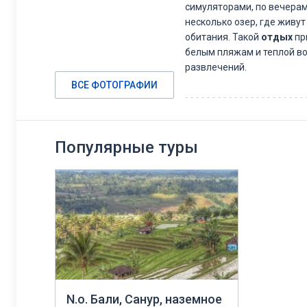
симуляторами, по вечерам
несколько озер, где живу
обитания. Такой
отдых
пр
белым пляжам и теплой во
развлечений.
ВСЕ ФОТОГРАФИИ
Поклонники дайвинга счит
увлекательными и интере
для погружения. Санур по
приобрести целый рыболов
Популярные туры
распространен и популяре
N.о. Бали, Санур, наземное