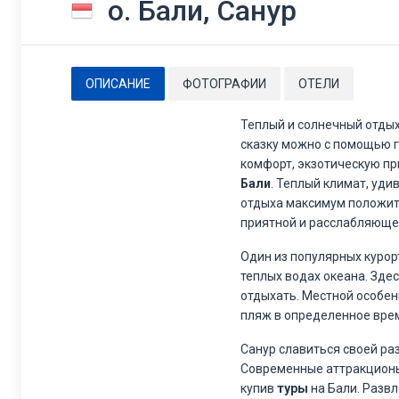
о. Бали, Санур
ОПИСАНИЕ
ФОТОГРАФИИ
ОТЕЛИ
Теплый и солнечный отдых
сказку можно с помощью г
комфорт, экзотическую пр
Бали
. Теплый климат, уд
отдыха максимум положит
приятной и расслабляюще
Один из популярных курор
теплых водах океана. Зд
отдыхать. Местной особен
пляж в определенное вре
Санур славиться своей ра
Современные аттракционы,
купив
туры
на Бали. Разв