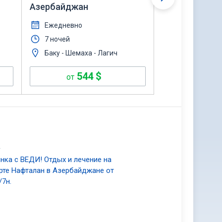
Азербайджан
стиле
Ежедневно
ежедневно
7 ночей
4 ночи
Баку - Шемаха - Лагич
Баку
544
$
31
от
от
2
нка с ВЕДИ! Отдых и лечение на
рте Нафталан в Азербайджане от
/7н.