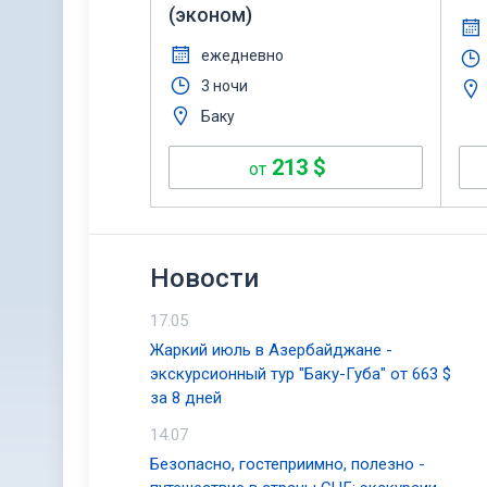
(эконом)
ежедневно
3 ночи
Баку
213
$
от
Новости
17.05
Жаркий июль в Азербайджане -
экскурсионный тур "Баку-Губа" от 663 $
за 8 дней
14.07
Безопасно, гостеприимно, полезно -