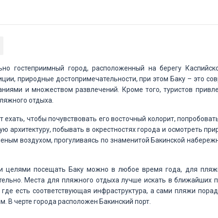
ьно гостеприимный город, расположенный на берегу Каспийско
ции, природные достопримечательности, при этом Баку – это со
ниями и множеством развлечений. Кроме того, туристов привлек
ляжного отдыха.
ит ехать, чтобы почувствовать его восточный колорит, попробова
ю архитектуру, побывать в окрестностях города и осмотреть при
еным воздухом, прогуливаясь по знаменитой Бакинской набережн
и целями посещать Баку можно в любое время года, для пляж
ельно. Места для пляжного отдыха лучше искать в ближайших пр
, где есть соответствующая инфраструктура, а сами пляжи пора
м. В черте города расположен Бакинский порт.