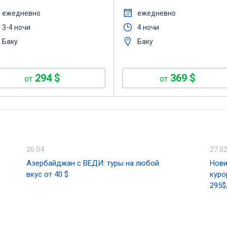
ежедневно
ежедневно
3-4 ночи
4 ночи
Баку
Баку
294
$
369
$
от
от
26.04
27.0
Азербайджан с ВЕДИ: туры на любой
Нови
вкус от 40 $
куро
295$