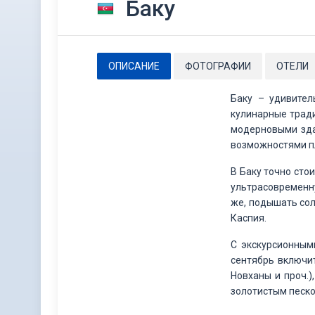
Баку
ОПИСАНИЕ
ФОТОГРАФИИ
ОТЕЛИ
Баку – удивител
кулинарные тради
модерновыми зда
возможностями п
В Баку точно сто
ультрасовременну
же, подышать сол
Каспия.
С экскурсионным
сентябрь включит
Новханы и проч.)
золотистым песко