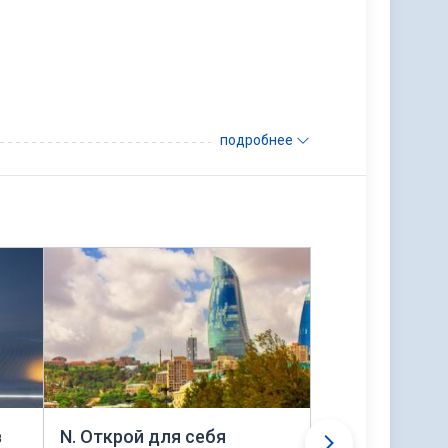
подробнее
в
N. Открой для себя
N. Баку в ита