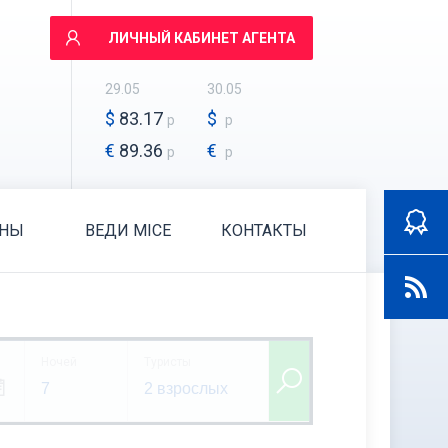
ЛИЧНЫЙ КАБИНЕТ АГЕНТА
29.05
30.05
$
83.17
$
р
р
€
89.36
€
р
р
АНЫ
ВЕДИ MICE
КОНТАКТЫ
Ночей
Туристы
7
2 взрослых