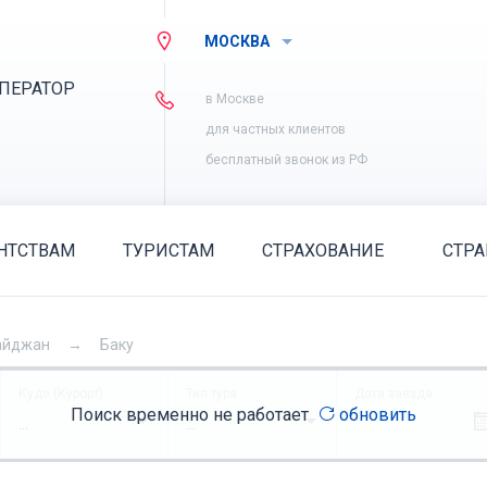
МОСКВА
ПЕРАТОР
в Москве
для частных клиентов
бесплатный звонок из РФ
НТСТВАМ
ТУРИСТАМ
СТРАХОВАНИЕ
СТР
айджан
Баку
Куда (Курорт)
Тип тура
Дата заезда
Поиск временно не работает
обновить
...
...