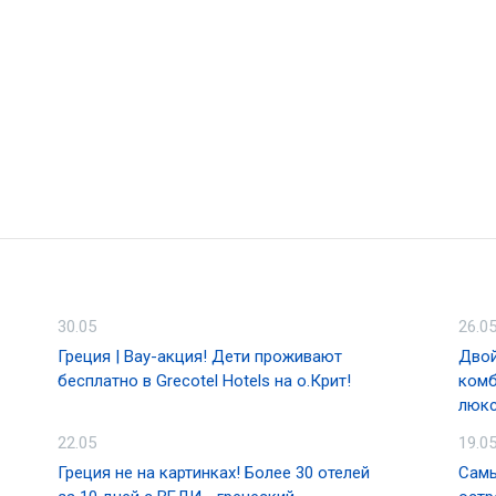
30.05
26.0
Греция | Вау-акция! Дети проживают
Двой
бесплатно в Grecotel Hotels на о.Крит!
комб
люкс
22.05
19.0
Греция не на картинках! Более 30 отелей
Самы