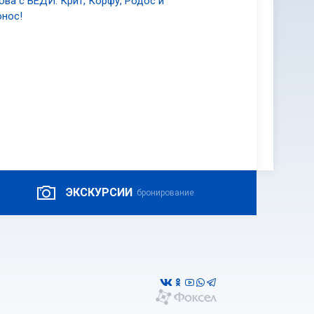
ова с ВЕДИ: Крит, Корфу, Родос и
нос!
ЭКСКУРСИИ
бронирование