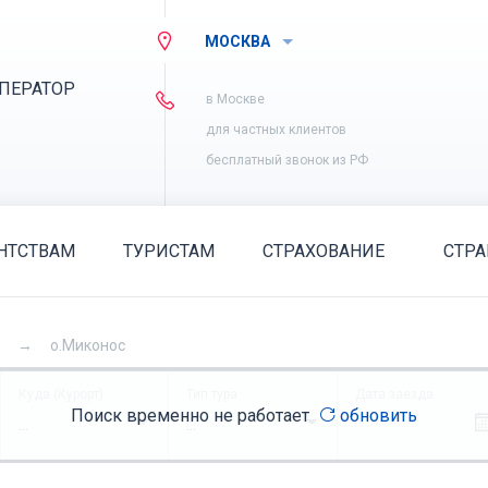
МОСКВА
ПЕРАТОР
в Москве
для частных клиентов
бесплатный звонок из РФ
НТСТВАМ
ТУРИСТАМ
СТРАХОВАНИЕ
СТР
о.Миконос
Куда (Курорт)
Тип тура
Дата заезда
Поиск временно не работает
обновить
...
...